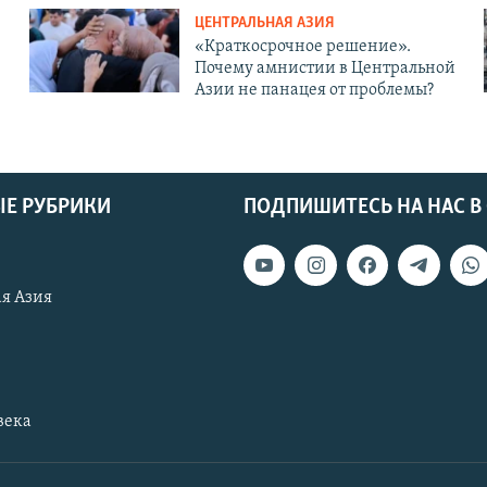
ЦЕНТРАЛЬНАЯ АЗИЯ
«Краткосрочное решение».
Почему амнистии в Центральной
Азии не панацея от проблемы?
Е РУБРИКИ
ПОДПИШИТЕСЬ НА НАС В
я Азия
века