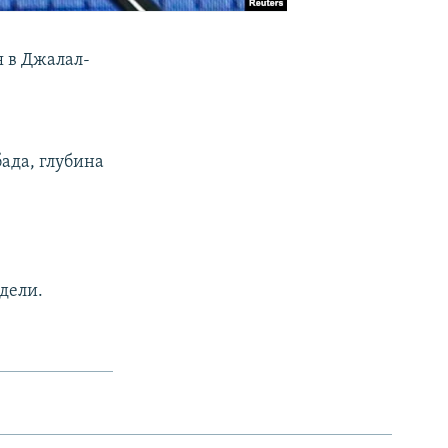
я в Джалал-
ада, глубина
дели.