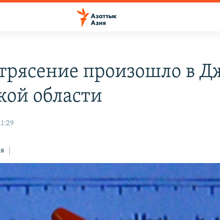
трясение произошло в Д
кой области
11:29
ся