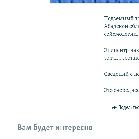
Подземный тол
Абадской обл
сейсмологии.
Эпицентр нах
толчка соста
Сведений о п
Это очередно
Поделить
Вам будет интересно