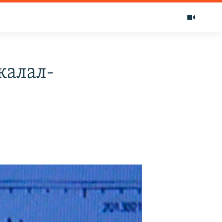
жалал-