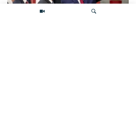
«Ось потрясений». Китай, Россия,
Иран, Северная Корея и их
Искать
конфронтация с Западом