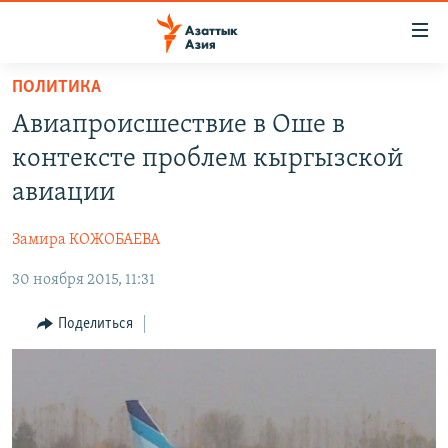
Доступность
ссылок
Вернуться
ПОЛИТИКА
к
ЦЕНТРАЛЬНАЯ АЗИЯ
Авиапроисшествие в Оше в
основному
НОВОСТИ
КАЗАХСТАН
содержанию
контексте проблем кыргызской
ВОЙНА В УКРАИНЕ
Вернутся
КЫРГЫЗСТАН
авиации
к
НА ДРУГИХ ЯЗЫКАХ
УЗБЕКИСТАН
главной
Замира КОЖОБАЕВА
ТАДЖИКИСТАН
ҚАЗАҚША
навигации
ПОДПИШИТЕСЬ НА НАС В СОЦСЕТЯХ
Вернутся
30 ноября 2015, 11:31
КЫРГЫЗЧА
к
ЎЗБЕКЧА
Поделиться
поиску
ТОҶИКӢ
Все сайты РСЕ/РС
TÜRKMENÇE