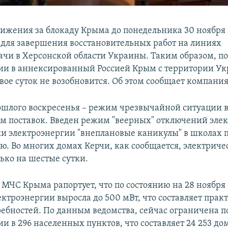
ижения за блокаду Крыма до понедельника 30 ноября 
для завершения восстановительных работ на линиях
ачи в Херсонской области Украины. Таким образом, по
ии в аннексированный Россией Крым с территории Ук
ое суток не возобновится. Об этом сообщает компания
ошлого воскресенья – режим чрезвычайной ситуации в 
 поставок. Введен режим "веерных" отключений элек
ки электроэнергии "внеплановые каникулы" в школах
лю. Во многих домах Керчи, как сообщается, электриче
ько на шестые сутки.
я МЧС Крыма рапортует, что по состоянию на 28 ноябр
ектроэнергии выросла до 500 мВт, что составляет прак
ребностей. По данным ведомства, сейчас ограничена п
и в 296 населенных пунктов, что составляет 24 253 до