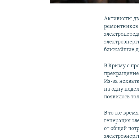
Активисты дв
ремонтников 
электроперед
электроэнерг
ближайшие дв
В Крыму с пр
прекращением
Из-за нехват
на одну неде
появилось тол
В то же врем
генерация эл
от общей пот
электроэнерги