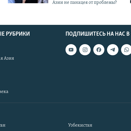
Азии не панацея от проблемы?
Е РУБРИКИ
ПОДПИШИТЕСЬ НА НАС В
я Азия
века
тан
Узбекистан