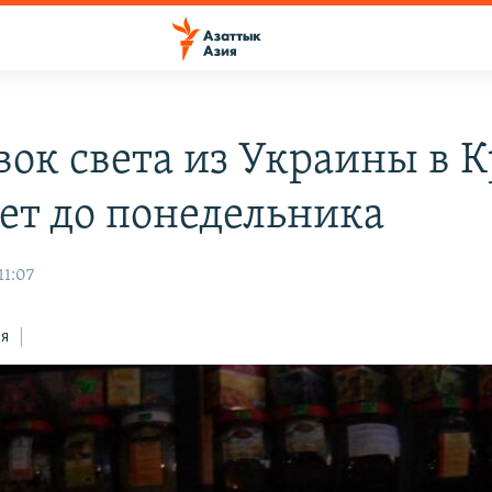
вок света из Украины в 
дет до понедельника
11:07
ся