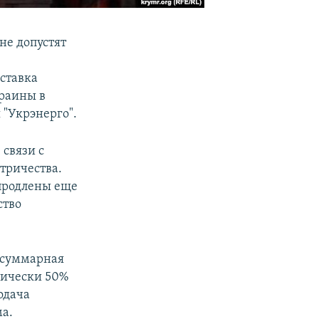
не допустят
ставка
раины в
 "Укрэнерго".
связи с
тричества.
 продлены еще
ство
я суммарная
тически 50%
одача
ма.