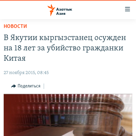
Доступность
ссылок
Вернуться
НОВОСТИ
к
ЦЕНТРАЛЬНАЯ АЗИЯ
В Якутии кыргызстанец осужден
основному
НОВОСТИ
КАЗАХСТАН
содержанию
на 18 лет за убийство гражданки
ВОЙНА В УКРАИНЕ
Вернутся
КЫРГЫЗСТАН
Китая
к
НА ДРУГИХ ЯЗЫКАХ
УЗБЕКИСТАН
главной
27 ноября 2015, 08:45
ТАДЖИКИСТАН
ҚАЗАҚША
навигации
ПОДПИШИТЕСЬ НА НАС В СОЦСЕТЯХ
Вернутся
Поделиться
КЫРГЫЗЧА
к
ЎЗБЕКЧА
поиску
ТОҶИКӢ
Все сайты РСЕ/РС
TÜRKMENÇE