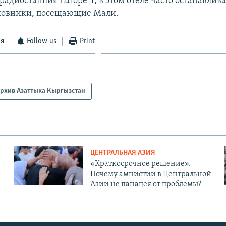
радиостанция Europe-1, в этом отеле часто останавлив
новники, посещающие Мали.
ся
Follow us
Print
рхив Азаттыка Кыргызстан
ЦЕНТРАЛЬНАЯ АЗИЯ
«Краткосрочное решение».
Почему амнистии в Центральной
Азии не панацея от проблемы?