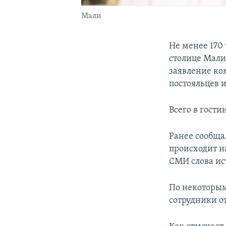
Мали
Не менее 170
столице Мали
заявление ко
постояльцев и
Всего в гости
Ранее сообщал
происходит н
СМИ слова ис
По некоторым
сотрудники о