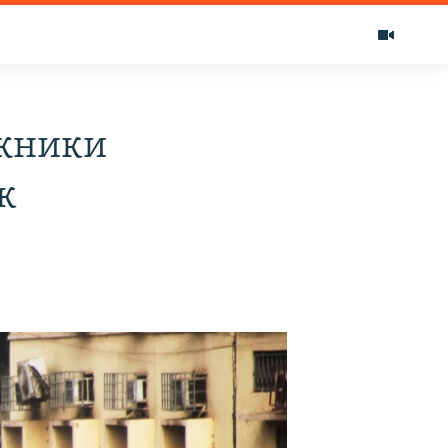
ожники
к