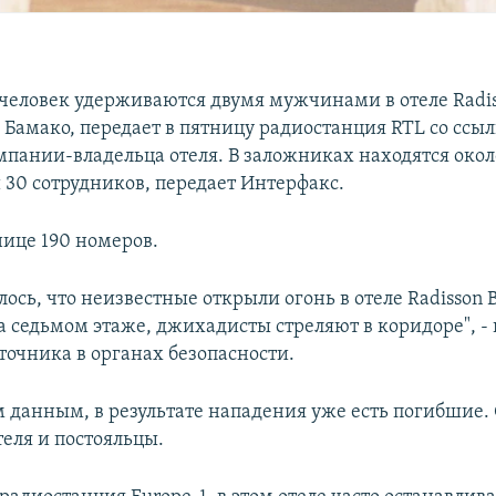
 человек удерживаются двумя мужчинами в отеле Radis
 Бамако, передает в пятницу радиостанция RTL со ссы
мпании-владельца отеля. В заложниках находятся окол
 30 сотрудников, передает Интерфакс.
нице 190 номеров.
ось, что неизвестные открыли огонь в отеле Radisson B
а седьмом этаже, джихадисты стреляют в коридоре", -
точника в органах безопасности.
 данным, в результате нападения уже есть погибшие. 
теля и постояльцы.