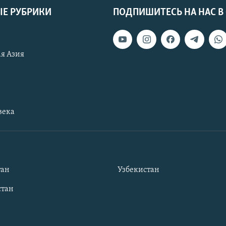
Е РУБРИКИ
ПОДПИШИТЕСЬ НА НАС В
я Азия
века
тан
Узбекистан
тан