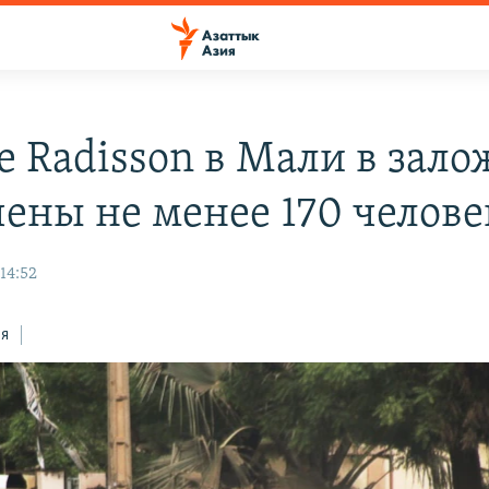
ле Radisson в Мали в зал
чены не менее 170 челове
14:52
ся