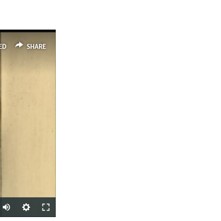
ED
SHARE