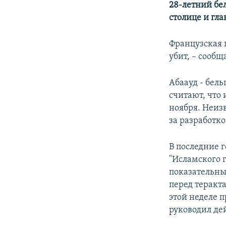
28-летний бе
столице и гл
Французская 
убит, – сообщ
Абаауд - бел
считают, что 
ноября. Неизв
за разработк
В последние 
"Исламского г
показательны
перед теракт
этой неделе 
руководил де