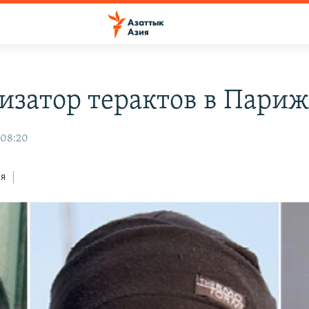
изатор терактов в Париж
 08:20
ся