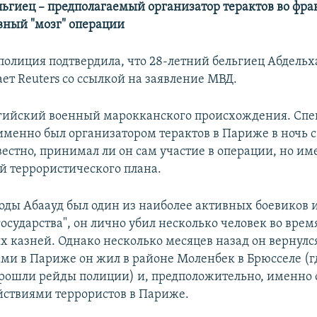
льгиец – предполагаемый организатор терактов во фра
авный "мозг" операции
полиция подтвердила, что 28-летний бельгиец Абдель
ает Reuters со ссылкой на заявление МВД.
ьгийский военный марокканского происхождения. Сп
именно был организатором терактов в Париже в ночь с 
естно, принимал ли он сам участие в операции, но им
ой террористического плана.
годы Абаауд был один из наиболее активных боевиков 
осударства", он лично убил несколько человек во врем
х казней. Однако несколько месяцев назад он вернулс
ами в Париже он жил в районе Моленбек в Брюсселе (г
прошли рейды полиции) и, предположительно, именно 
йствиями террористов в Париже.