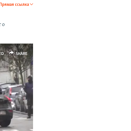
Прямая ссылка
SHARE
 о
ED
SHARE
px
width