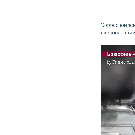
Корреспонден
спецоперации
Брюссель –
by
Радио Аза