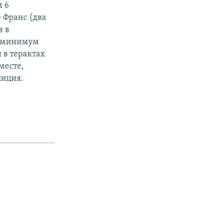
м 6
 Франс (два
в в
ак минимум
 в терактах
месте,
лиция.