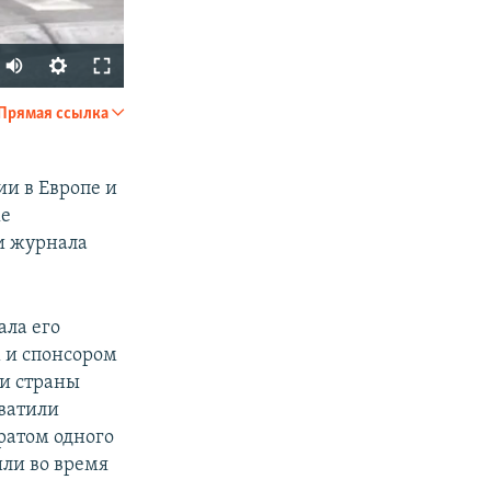
Прямая ссылка
SHARE
ии в Европе и
же
ии журнала
ала его
px
width
 и спонсором
и страны
хватили
ратом одного
или во время