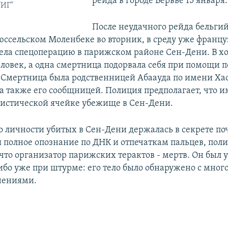
рейда в городе Вервье 15 января.
"ИГ"
После неудачного рейда бельги
юссельском Моленбеке во вторник, в среду уже францу
ела спецоперацию в парижском районе Сен-Дени. В хо
ловек, а одна смертница подорвала себя при помощи п
 Смертница была родственницей Абаауда по имени Ха
 а также его сообщницей. Полиция предполагает, что 
истической ячейке убежище в Сен-Дени.
 личности убитых в Сен-Дени держалась в секрете поч
 полное опознание по ДНК и отпечаткам пальцев, пол
что организатор парижских терактов - мертв. Он был 
ибо уже при штурме: его тело было обнаружено с мно
нениями.