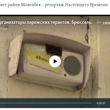
ляет район Моленбек - репортаж Настоящего Времени
Где жили организаторы парижских терактов: брюссельское гетто Моленбек
EMB
ттык
No media source currently available
0:02:07