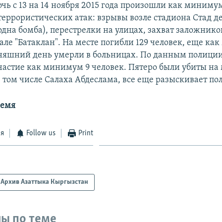
чь с 13 на 14 ноября 2015 года произошли как миниму
еррористических атак: взрывы возле стадиона Стад де
дна бомба), перестрелки на улицах, захват заложнико
але "Батаклан". На месте погибли 129 человек, еще к
дняшний день умерли в больницах. По данным полиции
астие как минимум 9 человек. Пятеро были убиты на 
в том числе Салаха Абдеслама, все еще разыскивает по
ремя
ся
Follow us
Print
Архив Азаттыка Кыргызстан
ы по теме