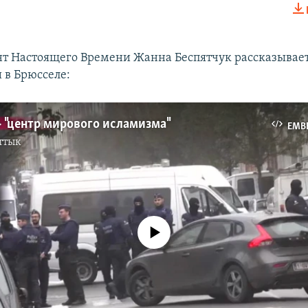
EMBED
т Настоящего Времени Жанна Беспятчук рассказывает
 в Брюсселе:
 "центр мирового исламизма"
EMB
ттык
No media source currently available