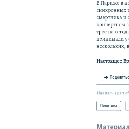
В Париже в но
синхронных т
смертника и о
концертном з
трое на сего
принимали уч
нескольких, 
Настоящее В
Поделить
This item is part of
Политика
Материал