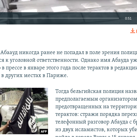
0:51
EMBED
Абаауд никогда ранее не попадал в поле зрения полиц
ся к уголовной ответственности. Однако имя Абауда у
в прессе в январе этого года после терактов в редакц
 в других местах в Париже.
Тогда бельгийская полиция назв
предполагаемым организатором
предотвращенных на территори
терактов: стражи порядка пере
телефонный разговор Абауда с б
из двух исламистов, которых уб