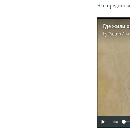
Что представ
by
Радио Аза
0:00