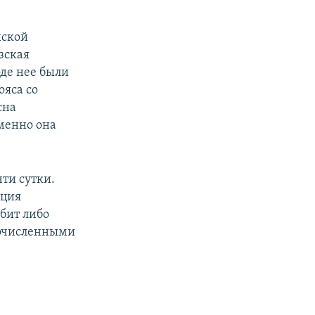
йской
зская
де нее были
ояса со
сна
именно она
ти сутки.
иция
убит либо
гочисленными