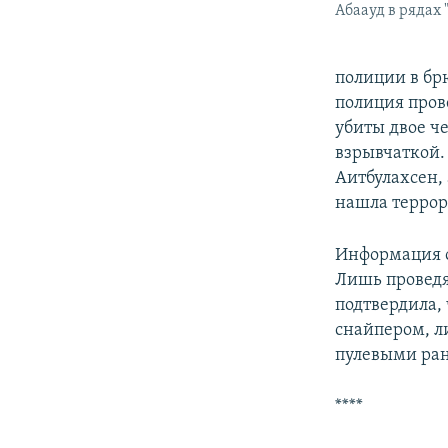
Абаауд в рядах 
полиции в бр
полиция пров
убиты двое че
взрывчаткой.
Аитбулахсен,
нашла террор
Информация о
Лишь проведя
подтвердила, 
снайпером, л
пулевыми ра
****