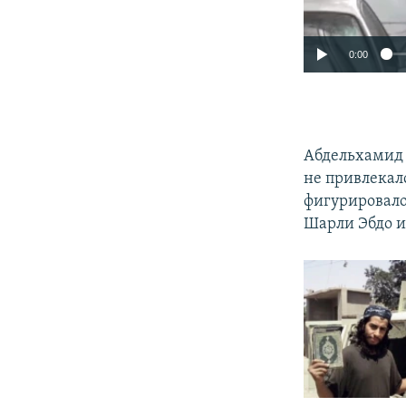
0:00
Абдельхамид 
не привлекал
фигурировало 
Шарли Эбдо и