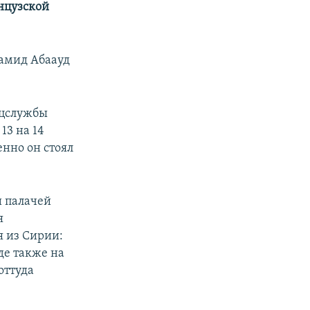
нцузской
хамид Абаауд
ецслужбы
13 на 14
енно он стоял
и палачей
я
я из Сирии:
де также на
оттуда