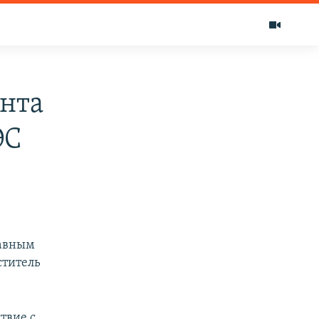
ента
ЭС
равным
ститель
твие с