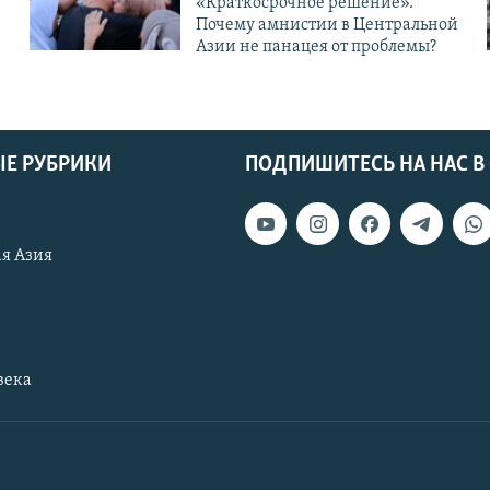
«Краткосрочное решение».
Почему амнистии в Центральной
Азии не панацея от проблемы?
Е РУБРИКИ
ПОДПИШИТЕСЬ НА НАС В
я Азия
века