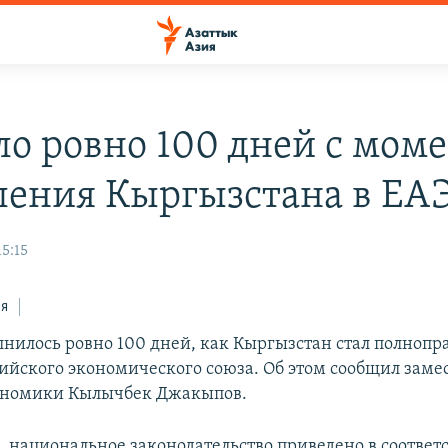
о ровно 100 дней с мом
ления Кыргызстана в ЕА
15:15
ся
лнилось ровно 100 дней, как Кыргызстан стал полноп
ийского экономического союза. Об этом сообщил заме
ономики Кылычбек Джакыпов.
, национальное законодательство приведено в соответс