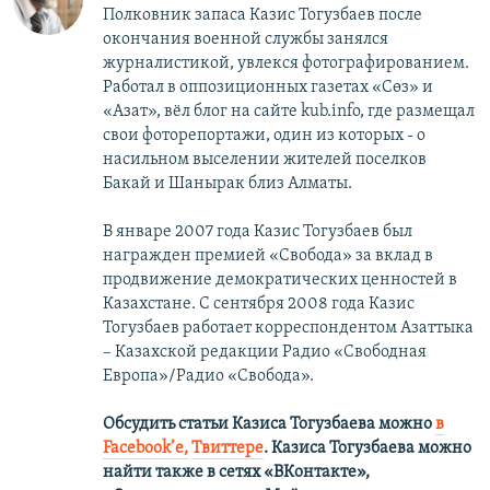
Полковник запаса Казис Тогузбаев после
окончания военной службы занялся
журналистикой, увлекся фотографированием.
Работал в оппозиционных газетах «Сөз» и
«Азат», вёл блог на сайте kub.info, где размещал
свои фоторепортажи, один из которых - о
насильном выселении жителей поселков
Бакай и Шанырак близ Алматы.
В январе 2007 года Казис Тогузбаев был
награжден премией «Свобода» за вклад в
продвижение демократических ценностей в
Казахстане. С сентября 2008 года Казис
Тогузбаев работает корреспондентом Азаттыка
– Казахской редакции Радио «Свободная
Европа»/Радио «Свобода».
Обсудить статьи Казиса Тогузбаева можно
в
Facebook’е,
Твиттере
.
Казиса Тогузбаева можно
найти также в сетях
«ВКонтакте»,