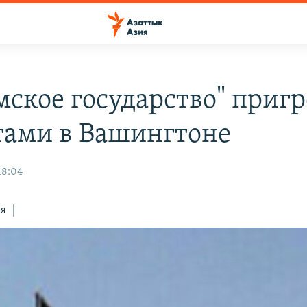
мское государство" приг
тами в Вашингтоне
18:04
ся