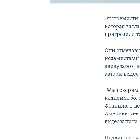
Экстремисты и
которая взяла
пригрозили т
Они отмечают
исламистами 
авиаударов п
авторы видео
"Мы говорим 
клянемся бого
Францию в це
Америке в ее
видеозаписи.
Подлинность 