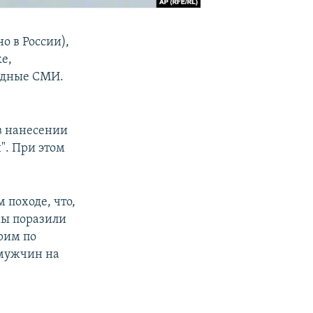
о в России),
же,
адные СМИ.
в нанесении
". При этом
.
 походе, что,
 мы поразили
рим по
 мужчин на
.