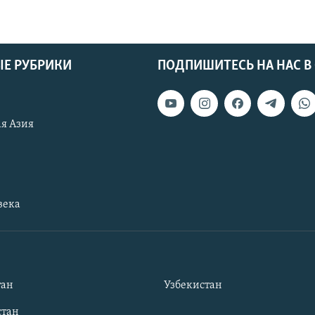
Е РУБРИКИ
ПОДПИШИТЕСЬ НА НАС В
я Азия
века
тан
Узбекистан
тан