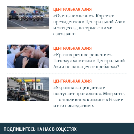
ЦЕНТРАЛЬНАЯ АЗИЯ
«Очень помпезно». Кортежи
президентов в Центральной Азии
и эксцессы, которые с ними
связывают
ЦЕНТРАЛЬНАЯ АЗИЯ
«Краткосрочное решение».
Почему амнистии в Центральной
Азии не панацея от проблемы?
ЦЕНТРАЛЬНАЯ АЗИЯ
«Украина защищается и
поступает правильно». Мигранты
— о топливном кризисе в России
и его последствиях
ПОДПИШИТЕСЬ НА НАС В СОЦСЕТЯХ