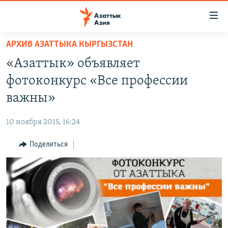
Доступность
ссылок
Вернуться
АРХИВ АЗАТТЫКА КЫРГЫЗСТАН
к
ЦЕНТРАЛЬНАЯ АЗИЯ
«Азаттык» объявляет
основному
НОВОСТИ
КАЗАХСТАН
содержанию
фотоконкурс «Все профессии
ВОЙНА В УКРАИНЕ
Вернутся
КЫРГЫЗСТАН
важны»
к
НА ДРУГИХ ЯЗЫКАХ
УЗБЕКИСТАН
главной
10 ноября 2015, 16:24
ТАДЖИКИСТАН
ҚАЗАҚША
навигации
ПОДПИШИТЕСЬ НА НАС В СОЦСЕТЯХ
Вернутся
Поделиться
КЫРГЫЗЧА
к
ЎЗБЕКЧА
поиску
ТОҶИКӢ
Все сайты РСЕ/РС
TÜRKMENÇE