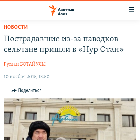
Доступность
ссылок
Вернуться
НОВОСТИ
к
ЦЕНТРАЛЬНАЯ АЗИЯ
Пострадавшие из-за паводков
основному
НОВОСТИ
КАЗАХСТАН
содержанию
сельчане пришли в «Нур Отан»
ВОЙНА В УКРАИНЕ
Вернутся
КЫРГЫЗСТАН
к
Руслан БОТАЙУЛЫ
НА ДРУГИХ ЯЗЫКАХ
УЗБЕКИСТАН
главной
10 ноября 2015, 13:50
ТАДЖИКИСТАН
ҚАЗАҚША
навигации
ПОДПИШИТЕСЬ НА НАС В СОЦСЕТЯХ
Вернутся
КЫРГЫЗЧА
Поделиться
к
ЎЗБЕКЧА
поиску
ТОҶИКӢ
Все сайты РСЕ/РС
TÜRKMENÇE