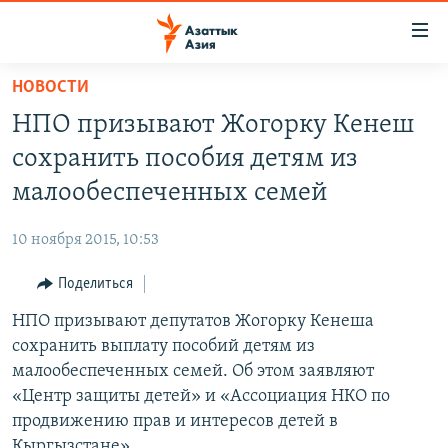
Доступность
ссылок
Вернуться
НОВОСТИ
к
ЦЕНТРАЛЬНАЯ АЗИЯ
НПО призывают Жогорку Кенеш
основному
НОВОСТИ
КАЗАХСТАН
содержанию
сохранить пособия детям из
ВОЙНА В УКРАИНЕ
Вернутся
КЫРГЫЗСТАН
малообеспеченных семей
к
НА ДРУГИХ ЯЗЫКАХ
УЗБЕКИСТАН
главной
10 ноября 2015, 10:53
ТАДЖИКИСТАН
ҚАЗАҚША
навигации
ПОДПИШИТЕСЬ НА НАС В СОЦСЕТЯХ
Вернутся
Поделиться
КЫРГЫЗЧА
к
НПО призывают депутатов Жогорку Кенеша
ЎЗБЕКЧА
поиску
сохранить выплату пособий детям из
ТОҶИКӢ
Все сайты РСЕ/РС
малообеспеченных семей. Об этом заявляют
«Центр защиты детей» и «Ассоциация НКО по
TÜRKMENÇE
продвижению прав и интересов детей в
Кыргызстане».