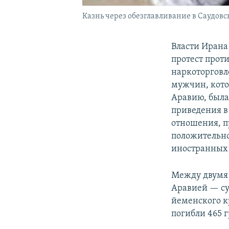
Казнь через обезглавливание в Саудов
Власти Ирана
протест прот
наркоторговл
мужчин, кото
Аравию, была
приведения в
отношения, п
положительно
иностранных 
Между двумя
Аравией — су
йеменского к
погибли 465 