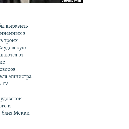
бы выразить
бвиненных в
ь троих
Саудовскую
ваются от
ие
оворов
теля министра
 TV.
аудовской
ого и
е близ Мекки