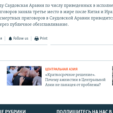
ду Саудовская Аравия по числу приведенных в исполн
говоров заняла третье место в мире после Китая и Ира
смертных приговоров в Саудовской Аравии приводитс
ерез публичное обезглавливание.
ся
Follow us
Print
ЦЕНТРАЛЬНАЯ АЗИЯ
«Краткосрочное решение».
Почему амнистии в Центральной
Азии не панацея от проблемы?
Е РУБРИКИ
ПОДПИШИТЕСЬ НА НАС В