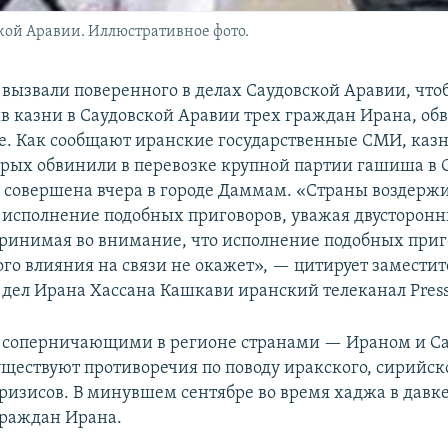
ской Аравии. Иллюстративное фото.
 вызвали поверенного в делах Саудовской Аравии, что
ив казни в Саудовской Аравии трех граждан Ирана, о
е. Как сообщают иранские государственные СМИ, казн
рых обвинили в перевозке крупной партии гашиша в 
 совершена вчера в городе Даммам. «Страны воздержи
 исполнение подобных приговоров, уважая двусторонн
ринимая во внимание, что исполнение подобных приг
го влияния на связи не окажет», — цитирует замести
дел Ирана Хассана Кашкави иранский телеканал Press
 соперничающими в регионе странами — Ираном и С
ществуют противоречия по поводу иракского, сирийск
ризисов. В минувшем сентябре во время хаджа в давк
граждан Ирана.