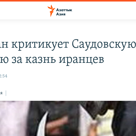
ан критикует Саудовску
ю за казнь иранцев
2:54
ся