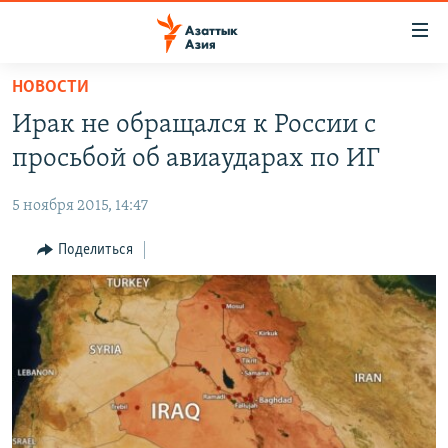
Доступность
ссылок
Вернуться
НОВОСТИ
к
ЦЕНТРАЛЬНАЯ АЗИЯ
Ирак не обращался к России с
основному
НОВОСТИ
КАЗАХСТАН
содержанию
просьбой об авиаударах по ИГ
ВОЙНА В УКРАИНЕ
Вернутся
КЫРГЫЗСТАН
к
5 ноября 2015, 14:47
НА ДРУГИХ ЯЗЫКАХ
УЗБЕКИСТАН
главной
Поделиться
ТАДЖИКИСТАН
ҚАЗАҚША
навигации
ПОДПИШИТЕСЬ НА НАС В СОЦСЕТЯХ
Вернутся
КЫРГЫЗЧА
к
ЎЗБЕКЧА
поиску
ТОҶИКӢ
Все сайты РСЕ/РС
TÜRKMENÇE