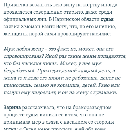
Привычка возлагать всю вину на жертву иногда
проявляется совершенно открыто, даже среди
официальных лиц. В Нарынской области
судья
заявил Хьюман Райтс Вотч, что, по его мнению,
женщины порой сами провоцируют насилие:
Муж побил жену – это факт, но, может, она его
спровоцировала? Иной раз такие жены попадаются,
что без насилия никак. Может, у нее муж
безработный. Приходит домой каждый день, а
жена то и дело его пилит: не работаешь, денег не
приносишь, семью не кормишь, детей. Рано или
поздно ему надоедает, и он на жену с кулаками.
Зарина
рассказывала, что на бракоразводном
процессе судья винила ее в том, что она не
принимала мер в связи с насилием со стороны
мужа: «
Судья меня спросила, я ей обо всем