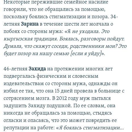
Некоторые пережившие семейное насилие
говорили, что не обращались за помощью,
поскольку боялись стигматизации и позора. 34-
летняя
Зарина
в течение шести лет молчала о
побоях со стороны мужа: «Я
не уходила. Это
кыргызская традиция. Боялась, разговоры пойдут.
Думала, что скажут соседи, родственники мои? Это
будет позор на нашу семью [если я уйду]
».
46-летняя
Захида
на протяжении многих лет
подвергалась физическим и словесным
издевательствам со стороны мужа, однажды он
избил ее так, что она 15 дней провела в больнице с
сотрясением мозга. В 2012 году муж пытался
задушить Захиду подушкой. По ее словам, она
никогда не обращалась за помощью, стыдясь
огласки и опасаясь, что это может повредить ее
репутации на работе: «
Я боялась стигматизации…