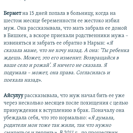
Бермет
на 15 дней попала в больницу, когда на
шестом месяце беременности ее жестоко избил
муж. Она рассказывала, что мать забрала ее домой
в Бишкек, а вскоре приехали родственники мужа –
извиняться и забрать ее обратно в Нарын: «
Я
сказала маме, что не хочу назад. А она: ‘Ты ребенка
ждешь. Может, это его изменит. Возвращайся в
ваше село и рожай’. Я ничего не сказала. Я
подумала – может, она права. Согласилась и
поехала назад
».
Айсулуу
рассказывала, что муж начал бить ее уже
через несколько месяцев после похищения с целью
принуждения к вступлению в брак. Поначалу она
убеждала себя, что это нормально: «
Я думала,
родители мои тоже так жили, так что нужно
смириться и терпеть». В 2011 г., по прошествии