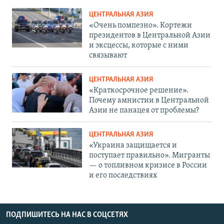
ЦЕНТРАЛЬНАЯ АЗИЯ
«Очень помпезно». Кортежи
президентов в Центральной Азии
и эксцессы, которые с ними
связывают
ЦЕНТРАЛЬНАЯ АЗИЯ
«Краткосрочное решение».
Почему амнистии в Центральной
Азии не панацея от проблемы?
ЦЕНТРАЛЬНАЯ АЗИЯ
«Украина защищается и
поступает правильно». Мигранты
— о топливном кризисе в России
и его последствиях
ПОДПИШИТЕСЬ НА НАС В СОЦСЕТЯХ