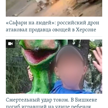
«Cафари на людей»: российский дрон
атаковал продавца овощей в Херсоне
Смертельный удар током. В Бишкеке
погиб игравший на улице ребенок