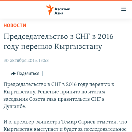
Доступность
ссылок
Вернуться
НОВОСТИ
к
ЦЕНТРАЛЬНАЯ АЗИЯ
Председательство в СНГ в 2016
основному
НОВОСТИ
КАЗАХСТАН
содержанию
году перешло Кыргызстану
ВОЙНА В УКРАИНЕ
Вернутся
КЫРГЫЗСТАН
к
30 октября 2015, 13:58
НА ДРУГИХ ЯЗЫКАХ
УЗБЕКИСТАН
главной
Поделиться
ТАДЖИКИСТАН
ҚАЗАҚША
навигации
ПОДПИШИТЕСЬ НА НАС В СОЦСЕТЯХ
Вернутся
Председательство в СНГ в 2016 году перешло к
КЫРГЫЗЧА
к
Кыргызстану. Решение принято по итогам
ЎЗБЕКЧА
поиску
заседания Совета глав правительств СНГ в
ТОҶИКӢ
Все сайты РСЕ/РС
Душанбе.
TÜRKMENÇE
И.о. премьер-министра Темир Сариев отметил, что
Кыргызстан выступает и будет за последовательное