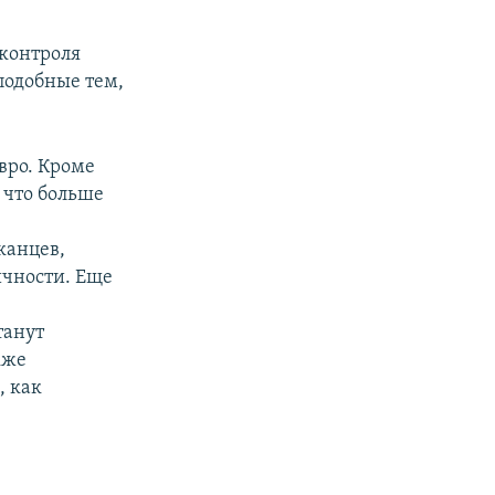
контроля
подобные тем,
вро. Кроме
 что больше
о
канцев,
ичности. Еще
танут
кже
, как