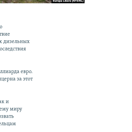
о
твие
х дизельных
последствия
ллиарда евро.
нцерна за этот
ак и
сему миру
озвать
ельцам