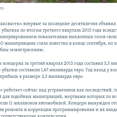
то.
ьксваген» впервые за последние десятилетия объявил 
убытках по итогам третьего квартала 2015 года вследс
анипулированием показателями выхлопных газов свои
О манипуляциях стало известно в конце сентября, но 
обны землетрясению.
концерна за третий квартал 2015 года составил 3,5 ми
 убытки составили 1,67 миллиарда евро. Год назад у ко
прибыль в размере 3,3 миллиарда евро.
» работает сейчас над устранением как последствий, т
 для подобных манипуляций, жертвами которых по в
тели 11 миллионов автомобилей. Концерн вынужден от
ля ремонта и коррекции программирования и их влад
соответствующие компенсации.