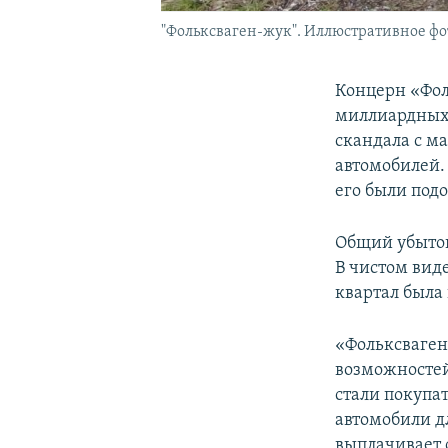
"Фольксваген-жук". Иллюстративное фо
Концерн «Фол
миллиардных 
скандала с м
автомобилей. 
его были под
Общий убыток 
В чистом виде
квартал была 
«Фольксваген
возможностей
стали покупа
автомобили д
выплачивает 