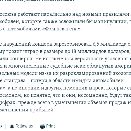
осоюза работают параллельно над новыми правилами 
мобилей, которые также осложнили бы манипуляции, 
ь с автомобилями «Фольксвагена».
е нарушений концерн зарезервировал 6,5 миллиарда е
му грозит штраф в размере до 18 миллиардов долларов,
ыли концерна. Не исключена и вероятность уголовног
я и многочисленные судебные иски обманутых амери
ельные модели из-за их разрекламированной эколог
ие скандала – потери в области имиджа автомобилей
а», а по инерции и других немецких марок, которые с
ременем, но понятно, что и они, несомненно, будут та
ифрах, прежде всего в уменьшении объемов продаж и
 уменьшении прибылей.
ся
Follow us
Print