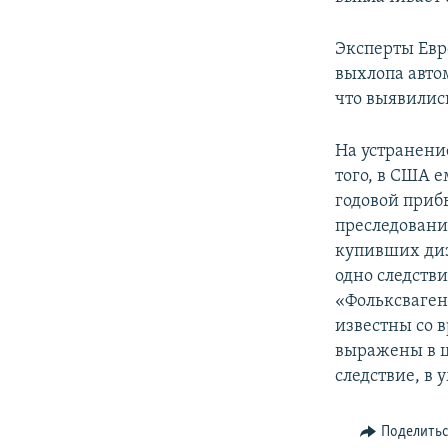
Эксперты Евр
выхлопа авто
что выявилис
На устранени
того, в США е
годовой приб
преследовани
купивших диз
одно следств
«Фольксваген
известны со в
выражены в ц
следствие, в
Поделить