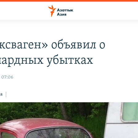
ксваген» объявил о
ардных убытках
, 07:06
ся