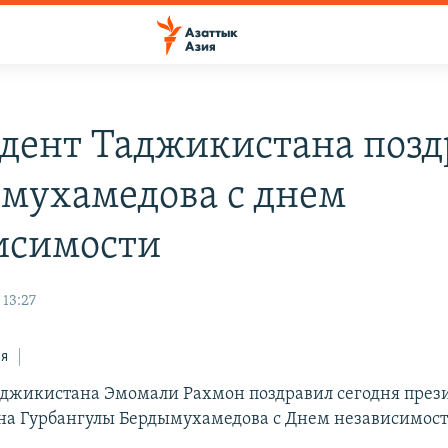
дент Таджикистана позд
мухамедова с днем
исимости
 13:27
ся
джикистана Эмомали Рахмон поздравил сегодня през
а Гурбангулы Бердымухамедова с Днем независимост