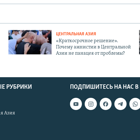
ЦЕНТРАЛЬНАЯ АЗИЯ
«Краткосрочное решение».
Почему амнистии в Центральной
Азии не панацея от проблемы?
Е РУБРИКИ
ПОДПИШИТЕСЬ НА НАС В
я Азия