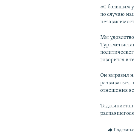
«С большим у
по случаю на
независимост
Мы удовлетво
Туркменистан
политическог
говорится в 
Он выразил н
развиваться. 
отношения вс
Таджикистан и
распавшегося 
Поделить