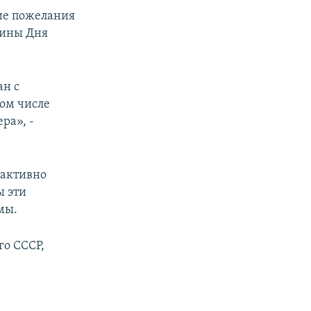
ие пожелания
щины Дня
ан с
ом числе
ра», -
 активно
ы эти
мы.
го СССР,