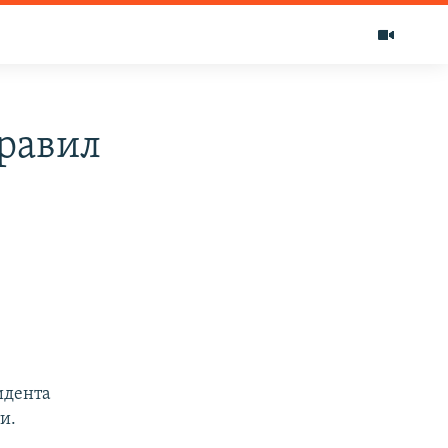
равил
идента
и.