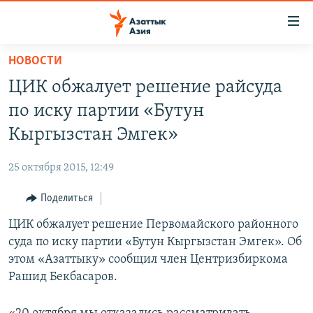
Доступность
ссылок
Вернуться
НОВОСТИ
к
ЦЕНТРАЛЬНАЯ АЗИЯ
ЦИК обжалует решение райсуда
основному
НОВОСТИ
КАЗАХСТАН
содержанию
по иску партии «Бутун
ВОЙНА В УКРАИНЕ
Вернутся
КЫРГЫЗСТАН
Кыргызстан Эмгек»
к
НА ДРУГИХ ЯЗЫКАХ
УЗБЕКИСТАН
главной
25 октября 2015, 12:49
ТАДЖИКИСТАН
ҚАЗАҚША
навигации
ПОДПИШИТЕСЬ НА НАС В СОЦСЕТЯХ
Вернутся
Поделиться
КЫРГЫЗЧА
к
ЦИК обжалует решение Первомайского районного
ЎЗБЕКЧА
поиску
суда по иску партии «Бутун Кыргызстан Эмгек». Об
ТОҶИКӢ
Все сайты РСЕ/РС
этом «Азаттыку» сообщил член Центризбиркома
Рашид Бекбасаров.
TÜRKMENÇE