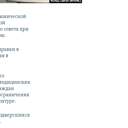
 химической
ой
о совета при
ры.
правки в
мя в
го
 медицинских
раждан
 ограничения
ратуре.
подвергшихся
.