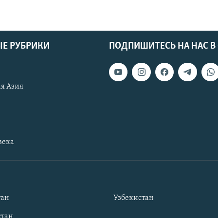
Е РУБРИКИ
ПОДПИШИТЕСЬ НА НАС В
я Азия
века
тан
Узбекистан
тан