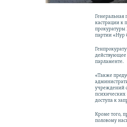
Генеральная 
кастрации к 
прокуратуры 
партии «Нур 
Генпрокурату
действующее 
парламенте.
«Также преду
администрати
учреждений с
психических 
доступа к за
Кроме того, 
половому наси