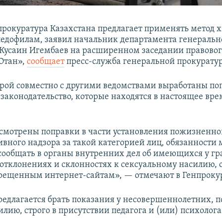
прокуратура Казахстана предлагает применять метод
педофилам, заявил начальник департамента генеральн
Кусаин Игембаев на расширенном заседании правовог
Отан»,
сообщает
пресс-служба генеральной прокурату
рой совместно с другими ведомствами выработаны по
законодательство, которые находятся в настоящее вре
смотрены поправки в части установления пожизненно
вного надзора за такой категорией лиц, обязанности
ообщать в органы внутренних дел об имеющихся у г
отклонениях и склонностях к сексуальному насилию,
прещенным интернет-сайтам», — отмечают в Генпроку
предлагается брать показания у несовершеннолетних, 
лию, строго в присутствии педагога и (или) психолога