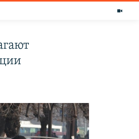
агают
ации