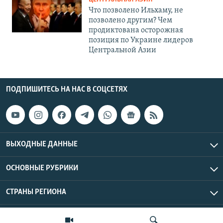
Что позволено Ильхаму, не
позволено другим? Чем
продиктована осторожная
позиция по Украине лидеров
Центральной Азии
ПОДПИШИТЕСЬ НА НАС В СОЦСЕТЯХ
ВЫХОДНЫЕ ДАННЫЕ
ОСНОВНЫЕ РУБРИКИ
СТРАНЫ РЕГИОНА
Азаттык Азия © 2026 RFE/RL, Inc. | Все права защищены.