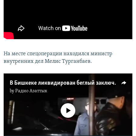
На месте спецоперации находился министр
внутренних дел Мелис Турганбаев.
В Бишкеке ликвидирован беглый заключенный
by
Радио Азаттык
No media source currently available