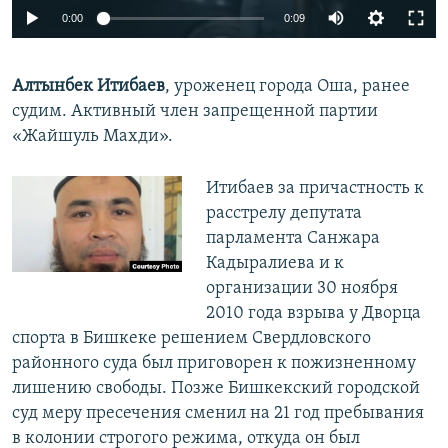
0:00
0:09
Алтынбек Итибаев
, уроженец города Оша, ранее
судим. Активный член запрещенной партии
«Жайшуль Махди».
Итибаев за причастность к
расстрелу депутата
парламента Санжара
Кадыралиева и к
организации 30 ноября
2010 года взрыва у Дворца
спорта в Бишкеке решением Свердловского
районного суда был приговорен к пожизненному
лишению свободы. Позже Бишкекский городской
суд меру пресечения сменил на 21 год пребывания
в колонии строгого режима, откуда он был