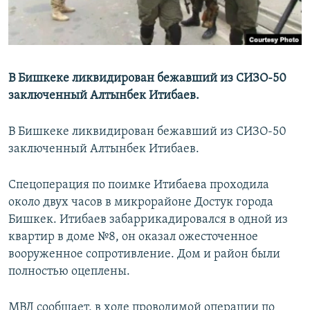
В Бишкеке ликвидирован бежавший из СИЗО-50
заключенный Алтынбек Итибаев.
В Бишкеке ликвидирован бежавший из СИЗО-50
заключенный Алтынбек Итибаев.
Спецоперация по поимке Итибаева проходила
около двух часов в микрорайоне Достук города
Бишкек. Итибаев забаррикадировался в одной из
квартир в доме №8, о
н оказал ожесточенное
вооруженное сопротивление
. Дом и район были
полностью оцеплены.
МВД сообщает, в ходе проводимой операции по