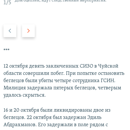
Дом оцеплен, идут следственные мероприятия.
1/5
P
N
r
e
e
x
v
t
***
i
s
o
l
12 октября девять заключенных СИЗО в Чуйской
u
i
области совершили побег. При попытке остановить
s
d
беглецов были убиты четыре сотрудника ГСИН.
s
e
Милиция задержала пятерых беглецов, четверым
l
удалось скрыться.
i
d
16 и 20 октября были ликвидированы двое из
e
беглецов. 22 октября был задержан Эдиль
Абдрахманов. Его задержали в поле рядом с