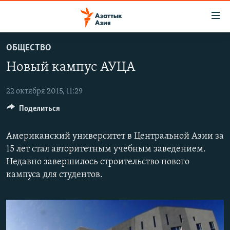
Доступность
ссылок
Вернуться
ОБЩЕСТВО
к
ЦЕНТРАЛЬНАЯ АЗИЯ
Новый кампус АУЦА
основному
НОВОСТИ
КАЗАХСТАН
содержанию
ВОЙНА В УКРАИНЕ
Вернутся
22 октября 2015, 11:29
КЫРГЫЗСТАН
к
Поделиться
НА ДРУГИХ ЯЗЫКАХ
УЗБЕКИСТАН
главной
ТАДЖИКИСТАН
ҚАЗАҚША
навигации
Американский университет в Центральной Азии за
ПОДПИШИТЕСЬ НА НАС В СОЦСЕТЯХ
Вернутся
КЫРГЫЗЧА
15 лет стал авторитетным учебным заведением.
к
Недавно завершилось строительство нового
ЎЗБЕКЧА
поиску
кампуса для студентов.
ТОҶИКӢ
Все сайты РСЕ/РС
TÜRKMENÇE