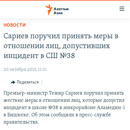
Доступность
ссылок
Вернуться
НОВОСТИ
к
ЦЕНТРАЛЬНАЯ АЗИЯ
Сариев поручил принять меры в
основному
НОВОСТИ
КАЗАХСТАН
содержанию
отношении лиц, допустивших
ВОЙНА В УКРАИНЕ
Вернутся
КЫРГЫЗСТАН
инцидент в СШ №38
к
НА ДРУГИХ ЯЗЫКАХ
УЗБЕКИСТАН
главной
20 октября 2015, 11:51
ТАДЖИКИСТАН
ҚАЗАҚША
навигации
ПОДПИШИТЕСЬ НА НАС В СОЦСЕТЯХ
Вернутся
Поделиться
КЫРГЫЗЧА
к
Премьер-министр Темир Сариев поручил принять
ЎЗБЕКЧА
поиску
жесткие меры в отношении лиц, которые допустил
ТОҶИКӢ
Все сайты РСЕ/РС
инцидент в школе №38 в микрорайоне Аламедин-1
в Бишкеке. Об этом сообщили в пресс-службе
TÜRKMENÇE
правительства.