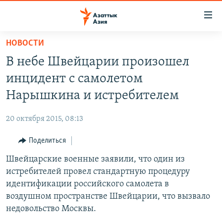
Доступность
ссылок
Вернуться
НОВОСТИ
к
ЦЕНТРАЛЬНАЯ АЗИЯ
В небе Швейцарии произошел
основному
НОВОСТИ
КАЗАХСТАН
содержанию
инцидент с самолетом
ВОЙНА В УКРАИНЕ
Вернутся
КЫРГЫЗСТАН
Нарышкина и истребителем
к
НА ДРУГИХ ЯЗЫКАХ
УЗБЕКИСТАН
главной
20 октября 2015, 08:13
ТАДЖИКИСТАН
ҚАЗАҚША
навигации
ПОДПИШИТЕСЬ НА НАС В СОЦСЕТЯХ
Вернутся
Поделиться
КЫРГЫЗЧА
к
Швейцарские военные заявили, что один из
ЎЗБЕКЧА
поиску
истребителей провел стандартную процедуру
ТОҶИКӢ
Все сайты РСЕ/РС
идентификации российского самолета в
воздушном пространстве Швейцарии, что вызвало
TÜRKMENÇE
недовольство Москвы.