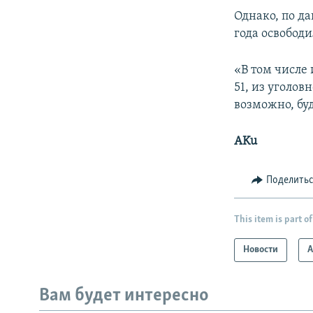
Однако, по д
года освобод
«В том числе
51, из уголов
возможно, бу
AKu
Поделить
This item is part of
Новости
А
Вам будет интересно