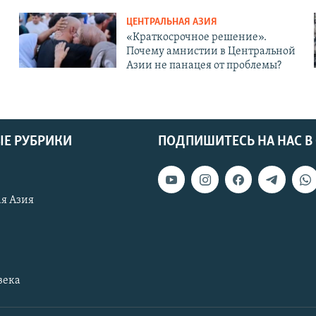
ЦЕНТРАЛЬНАЯ АЗИЯ
«Краткосрочное решение».
Почему амнистии в Центральной
Азии не панацея от проблемы?
Е РУБРИКИ
ПОДПИШИТЕСЬ НА НАС В
я Азия
века