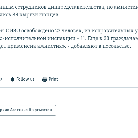
анным сотрудников диппредставительства, по амнистии
ились 89 кыргызстанцев.
 из СИЗО освобождено 27 человек, из исправительных
но-исполнительной инспекции – 11. Еще к 33 гражданам
дет применена амнистия», - добавляют в посольстве.
ся
Follow us
Print
рхив Азаттыка Кыргызстан