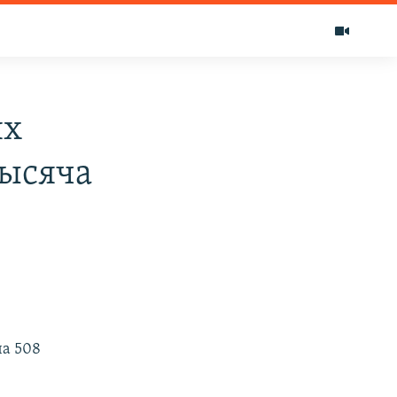
ях
тысяча
ча 508