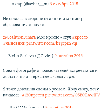
— Ажар (@azhar__m)
9 октября 2015
Не остался в стороне от акции и министр
образования и науки.
@CoalitionDinara
Мое кресло - стул
#кресло
#чиновник
pic.twitter.com/hTpipB2Vqi
— Elvira Sarieva (@Olvira)
9 октября 2015
Среди фотографий пользователей встречаются и
достаточно интересные экземпляры.
Я тоже довольна своим креслом. Хочу сижу, хочу
качаюсь.
#120кресел
pic.twitter.com/O5BOEAwIFV
— Ши (@Mackenova)
9 октября 2015