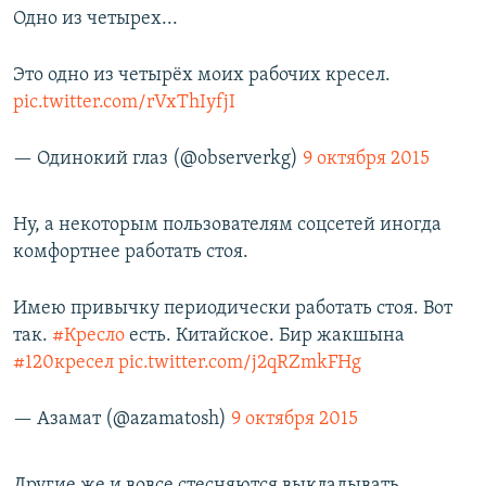
Одно из четырех...
Это одно из четырёх моих рабочих кресел.
pic.twitter.com/rVxThIyfjI
— Одинокий глаз (@observerkg)
9 октября 2015
Ну, а некоторым пользователям соцсетей иногда
комфортнее работать стоя.
Имею привычку периодически работать стоя. Вот
так.
#Кресло
есть. Китайское. Бир жакшына
#120кресел
pic.twitter.com/j2qRZmkFHg
— Азамат (@azamatosh)
9 октября 2015
Другие же и вовсе стесняются выкладывать