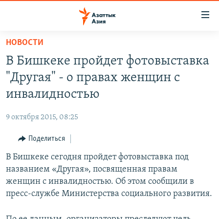
Доступность
ссылок
Вернуться
НОВОСТИ
к
ЦЕНТРАЛЬНАЯ АЗИЯ
В Бишкеке пройдет фотовыставка
основному
НОВОСТИ
КАЗАХСТАН
содержанию
"Другая" - о правах женщин с
ВОЙНА В УКРАИНЕ
Вернутся
КЫРГЫЗСТАН
инвалидностью
к
НА ДРУГИХ ЯЗЫКАХ
УЗБЕКИСТАН
главной
9 октября 2015, 08:25
ТАДЖИКИСТАН
ҚАЗАҚША
навигации
ПОДПИШИТЕСЬ НА НАС В СОЦСЕТЯХ
Вернутся
Поделиться
КЫРГЫЗЧА
к
В Бишкеке сегодня пройдет фотовыставка под
ЎЗБЕКЧА
поиску
названием «Другая», посвященная правам
ТОҶИКӢ
Все сайты РСЕ/РС
женщин с инвалидностью. Об этом сообщили в
пресс-службе Министерства социального развития.
TÜRKMENÇE