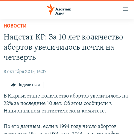
Доступность
ссылок
Вернуться
НОВОСТИ
к
ЦЕНТРАЛЬНАЯ АЗИЯ
Нацстат КР: За 10 лет количество
основному
НОВОСТИ
КАЗАХСТАН
содержанию
абортов увеличилось почти на
ВОЙНА В УКРАИНЕ
Вернутся
КЫРГЫЗСТАН
четверть
к
НА ДРУГИХ ЯЗЫКАХ
УЗБЕКИСТАН
главной
8 октября 2015, 16:37
ТАДЖИКИСТАН
ҚАЗАҚША
навигации
ПОДПИШИТЕСЬ НА НАС В СОЦСЕТЯХ
Вернутся
Поделиться
КЫРГЫЗЧА
к
В Кыргызстане количество абортов увеличилось на
ЎЗБЕКЧА
поиску
22% за последние 10 лет. Об этом сообщили в
ТОҶИКӢ
Все сайты РСЕ/РС
Национальном статистическом комитете.
TÜRKMENÇE
По его данным, если в 1994 году число абортов