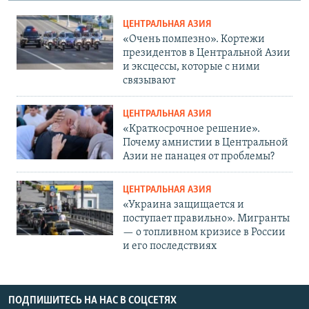
ЦЕНТРАЛЬНАЯ АЗИЯ
«Очень помпезно». Кортежи
президентов в Центральной Азии
и эксцессы, которые с ними
связывают
ЦЕНТРАЛЬНАЯ АЗИЯ
«Краткосрочное решение».
Почему амнистии в Центральной
Азии не панацея от проблемы?
ЦЕНТРАЛЬНАЯ АЗИЯ
«Украина защищается и
поступает правильно». Мигранты
— о топливном кризисе в России
и его последствиях
ПОДПИШИТЕСЬ НА НАС В СОЦСЕТЯХ