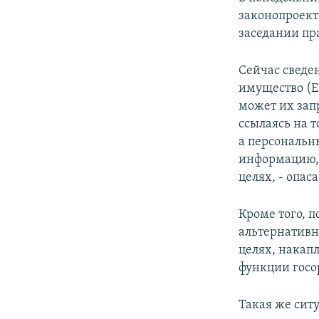
законопроект
заседании пра
Сейчас сведе
имущество (Е
может их зап
ссылаясь на т
а персональн
информацию, 
целях, - опас
Кроме того, 
альтернативн
целях, накап
функции госо
Такая же сит