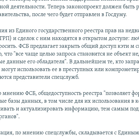
ной деятельности. Теперь законопроект должен быть 
вительства, после чего будет отправлен в Госдуму.
ния из Единого государственного реестра прав на нед
ГРП) и сделок с ним находятся в открытом доступе: лю
росить. ФСБ предлагает закрыть общий доступ кэти м 
о, что "все чаще целью запроса становится не объект 
ые данные его обладателя". В дальнейшем те, кто запр
могут использовать ее в преступных или компромет
аются представители спецслужб.
по мнению ФСБ, общедоступность реестра "позволяет ф
ые базы данных, в том числе для их использования в
ливать и актуализировать информацию, тем самым по
рганов".
уация, по мнению спецслужбы, складывается с Единым