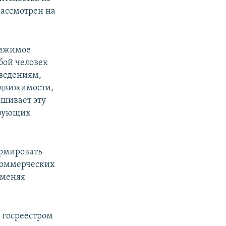
рассмотрен на
вижимое
бой человек
сведениям,
недвижимости,
ашивает эту
ирующих
ормировать
 коммерческих
дменяя
 госреестром