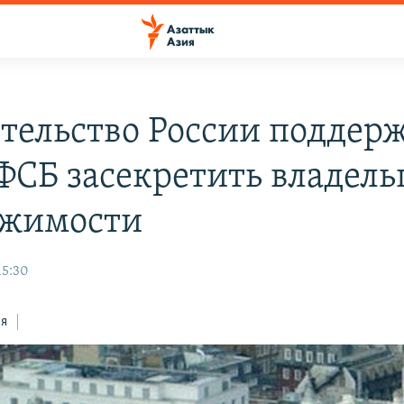
тельство России поддер
ФСБ засекретить владель
ижимости
15:30
ся