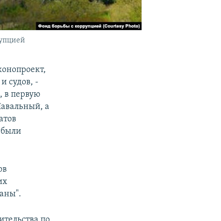
рупцией
конопроект,
 судов, -
, в первую
Навальный, а
атов
 были
ов
их
аны".
ительства по