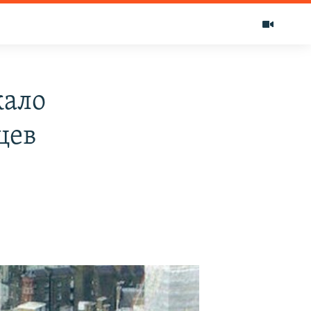
жало
цев