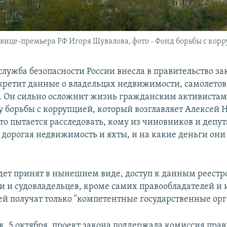
 вице-премьера РФ Игоря Шувалова, фото - Фонд борьбы с кор
служба безопасности России внесла в правительство за
кретит данные о владельцах недвижимости, самолетов и
. Он сильно осложнит жизнь гражданским активистам
у борьбы с коррупцией, который возглавляет Алексей 
то пытается расследовать, кому из чиновников и депут
дорогая недвижимость и яхты, и на какие деньги они
удет принят в нынешнем виде, доступ к данным реестр
 и судовладельцев, кроме самих правообладателей и 
ей получат только "компетентные государственные орг
к, 5 октября, проект закона поддержала комиссия прав