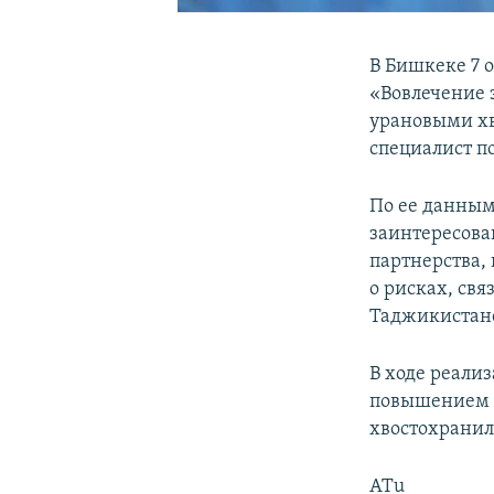
В Бишкеке 7 
«Вовлечение 
урановыми хв
специалист п
По ее данным
заинтересова
партнерства,
о рисках, св
Таджикистане
В ходе реали
повышением 
хвостохрани
ATu