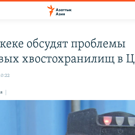
кеке обсудят проблемы
вых хвостохранилищ в 
10:22
ся