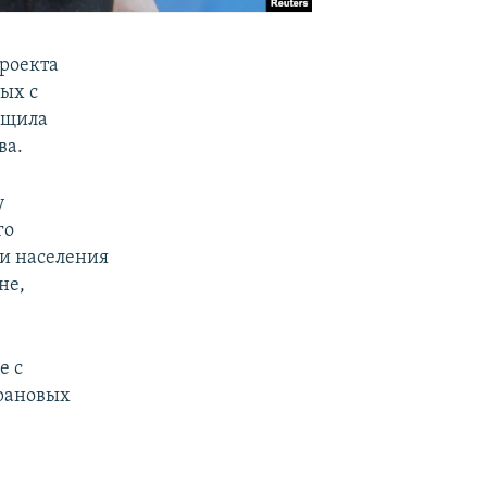
проекта
ых с
бщила
ва.
у
го
и населения
не,
е с
рановых