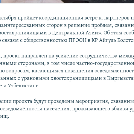
октября пройдет координационная встреча партнеров 
заинтересованных сторон в решение проблем, связанн
остохранилищами в Центральной Азии». Об этом соо
о связям с общественностью ПРООН в КР Айгуль Болото
, проект направлен на усиление сотрудничества межд
нными сторонами, в том числе частно-государственно
 по вопросам, касающимся повышения осведомленност
язанных с урановыми хвостохранилищами в Кыргызста
 и Узбекистане.
зации проекта будут проведены мероприятия, связанны
осведомлённости населения, проживающего вблизи у
лищ.