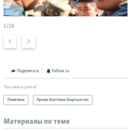
1/18
P
N
r
e
e
x
v
t
i
s
Поделиться
Follow us
o
l
u
i
This item is part of
s
d
s
e
Политика
Архив Азаттыка Кыргызстан
l
i
d
Материалы по теме
e