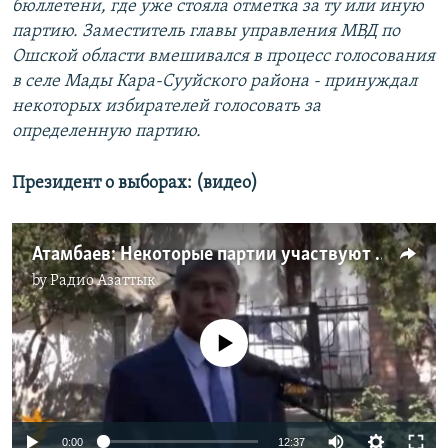
бюллетени, где уже стояла отметка за ту или иную
партию. Заместитель главы управления МВД по
Ошской области вмешивался в процесс голосования
в селе Мады Кара-Сууйского района - принуждал
некоторых избирателей голосовать за
определенную партию.
Президент о выборах: (видео)
Атамбаев: Некоторые партии участвуют на выборах только для «раскачки ситуации»
by
Радио Азаттык
No media source currently available
0:00
12:37