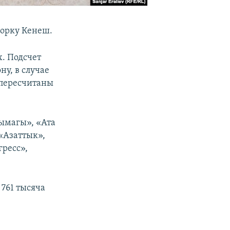
горку Кенеш.
. Подсчет
ну, в случае
 пересчитаны
ымагы», «Ата
«Азаттык»,
гресс»,
761 тысяча