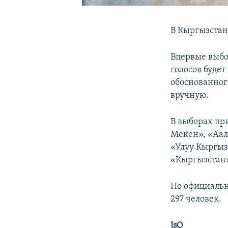
В Кыргызстан
Впервые выбо
голосов будет
обоснованног
вручную.
В выборах пр
Мекен», «Аал
«Улуу Кыргыз
«Кыргызстан»
По официальн
297 человек.
JsO