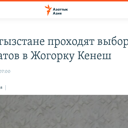
гызстане проходят выбо
атов в Жогорку Кенеш
 07:00
ся