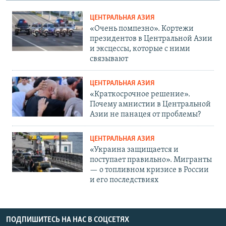
ЦЕНТРАЛЬНАЯ АЗИЯ
«Очень помпезно». Кортежи
президентов в Центральной Азии
и эксцессы, которые с ними
связывают
ЦЕНТРАЛЬНАЯ АЗИЯ
«Краткосрочное решение».
Почему амнистии в Центральной
Азии не панацея от проблемы?
ЦЕНТРАЛЬНАЯ АЗИЯ
«Украина защищается и
поступает правильно». Мигранты
— о топливном кризисе в России
и его последствиях
ПОДПИШИТЕСЬ НА НАС В СОЦСЕТЯХ