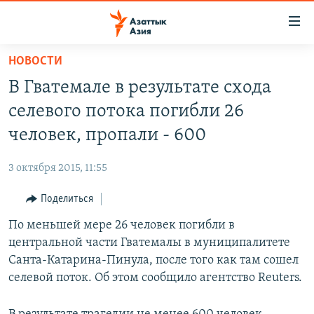
Доступность
ссылок
Вернуться
НОВОСТИ
к
ЦЕНТРАЛЬНАЯ АЗИЯ
В Гватемале в результате схода
основному
НОВОСТИ
КАЗАХСТАН
содержанию
селевого потока погибли 26
ВОЙНА В УКРАИНЕ
Вернутся
КЫРГЫЗСТАН
человек, пропали - 600
к
НА ДРУГИХ ЯЗЫКАХ
УЗБЕКИСТАН
главной
3 октября 2015, 11:55
ТАДЖИКИСТАН
ҚАЗАҚША
навигации
ПОДПИШИТЕСЬ НА НАС В СОЦСЕТЯХ
Вернутся
Поделиться
КЫРГЫЗЧА
к
По меньшей мере 26 человек погибли в
ЎЗБЕКЧА
поиску
центральной части Гватемалы в муниципалитете
ТОҶИКӢ
Все сайты РСЕ/РС
Санта-Катарина-Пинула, после того как там сошел
селевой поток. Об этом сообщило агентство Reuters.
TÜRKMENÇE