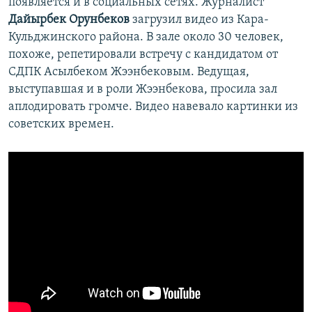
появляется и в социальных сетях. Журналист
Дайырбек Орунбеков
загрузил видео из Кара-
Кульджинского района. В зале около 30 человек,
похоже, репетировали встречу с кандидатом от
СДПК Асылбеком Жээнбековым. Ведущая,
выступавшая и в роли Жээнбекова, просила зал
аплодировать громче. Видео навевало картинки из
советских времен.