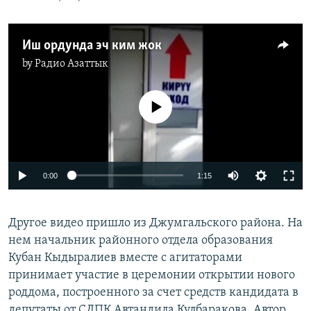
Иш ордунда эч ким жок
by
Радио Азаттык
No media source currently available
0:00
1:15
Другое видео пришло из Джумгальского района. На
нем начальник районного отдела образования
Кубан Кыдыралиев вместе с агитаторами
принимает участие в церемонии открытии нового
роддома, построенного за счет средств кандидата в
депутаты от СДПК Автандила Кулбаракова. Автор