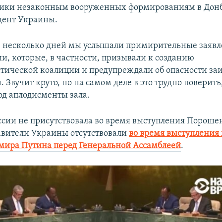
ттык
ики незаконным вооруженных формированиям в Донба
дент Украины.
е несколько дней мы услышали примирительные заявл
ии, которые, в частности, призывали к созданию
тической коалиции и предупреждали об опасности за
 Звучит круто, но на самом деле в это трудно поверить,
д аплодисменты зала.
ссии не присутствовала во время выступления Пороше
авители Украины отсутствовали
во время выступления
мира Путина перед Генеральной Ассамблеей
.