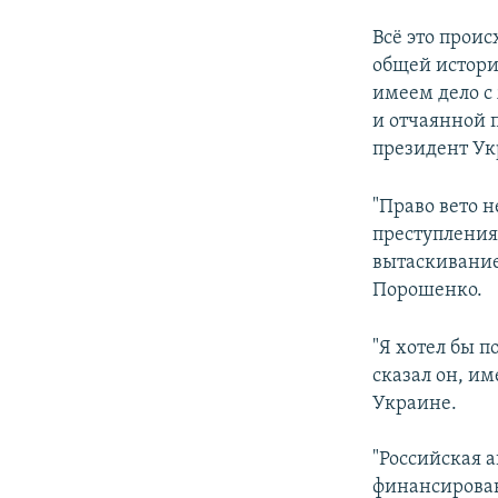
Всё это проис
общей истори
имеем дело с
и отчаянной 
президент У
"Право вето 
преступления
вытаскивание
Порошенко.
"Я хотел бы п
сказал он, и
Украине.
"Российская 
Путин про
финансирован