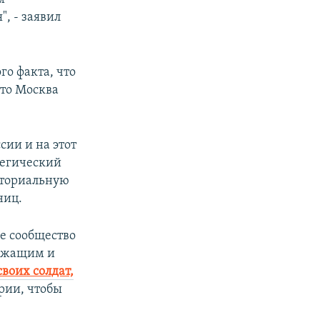
, - заявил
го факта, что
что Москва
сии и на этот
тегический
иториальную
ниц.
ое сообщество
лужащим и
своих солдат,
рии, чтобы