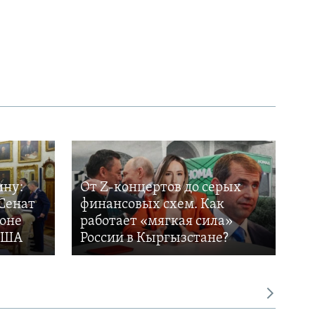
px
width
ину:
От Z-концертов до серых
Сенат
финансовых схем. Как
фоне
работает «мягкая сила»
 США
России в Кыргызстане?