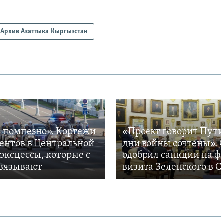
Архив Азаттыка Кыргызстан
 помпезно». Кортежи
«Проект говорит Пут
ентов в Центральной
дни войны сочтены». 
 эксцессы, которые с
одобрил санкции на 
вязывают
визита Зеленского в