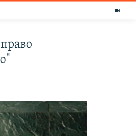
 право
о"