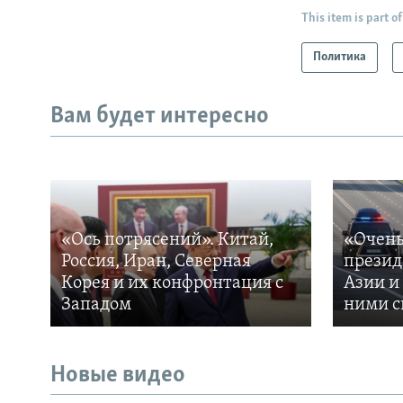
This item is part of
Политика
Вам будет интересно
«Ось потрясений». Китай,
«Очень
Россия, Иран, Северная
презид
Корея и их конфронтация с
Азии и
Западом
ними с
Новые видео