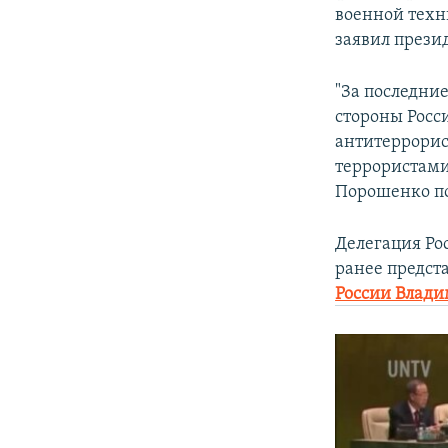
by
Радио Аза
военной техн
заявил прези
"За последни
стороны Росс
антитеррорис
террористами.
Порошенко по
Делегация Ро
ранее предст
России Влади