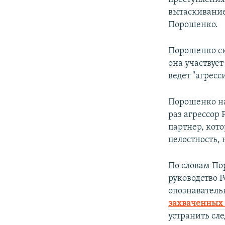
вытаскивание
Порошенко.
Порошенко ска
она участвуе
ведет "агрес
Порошенко на
раз агрессор
партнер, кот
целостность,
По словам По
руководство 
опознаватель
захваченных 
устранить сл