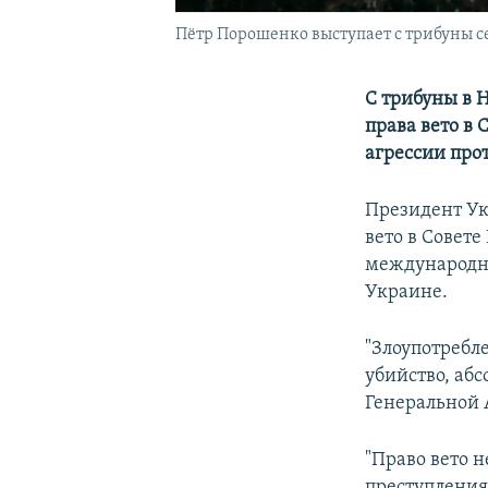
Пётр Порошенко выступает с трибуны 
С трибуны в 
права вето в 
агрессии про
Президент Ук
вето в Совете
международны
Украине.
"Злоупотребле
убийство, аб
Генеральной 
"Право вето 
преступления