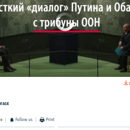
No media source currently available
0:02:35
EMBED
ремя
ся
Follow us
Print