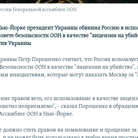
сессии Генеральной ассамблеи ООН
Нью-Йорке президент Украины обвинил Россию в испо
Совете безопасности ООН в качестве "лицензии на убий
тив Украины
раины Петр Порошенко считает, что Россия использует
 Безопасности ООН в качестве "лицензии на убийство",
м инициативам, которые могут наказать Москву за "
ние правом вето, его использование в качестве лицен
солютно неприемлемо", - сказал Порошенко в обращен
Ассамблее ООН в Нью-Йорке.
не должно стать правом на помилование и прощение за
, и не может быть использовано в любое время просты