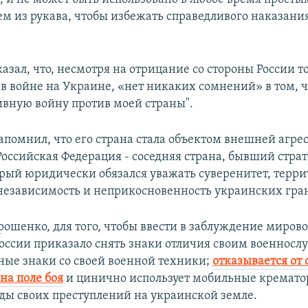
м из рукава, чтобы избежать справедливого наказания"
зал, что, несмотря на отрицание со стороны России то
т в войне на Украине, «нет никаких сомнений» в том, 
сивную войну против моей страны".
помнил, что его страна стала объектом внешней агрес
 Российская Федерация - соседняя страна, бывший стра
орый юридически обязался уважать суверенитет, терр
 независимость и неприкосновенность украинских гра
рошенко, для того, чтобы ввести в заблуждение миров
России приказало снять знаки отличия своим военнос
ные знаки со своей военной техники;
отказывается от 
на поле боя
и цинично использует мобильные кремато
еды своих преступлений на украинской земле.