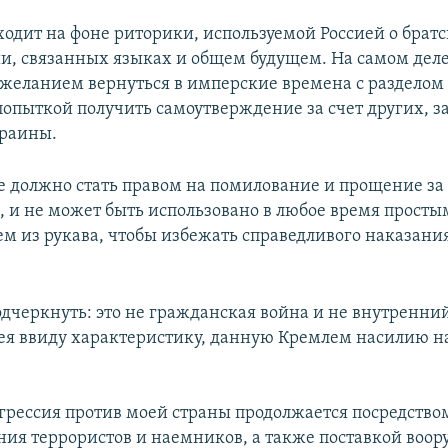
ходит на фоне риторики, используемой Россией о брат
и, связанных языках и общем будущем. На самом деле
 желанием вернуться в имперские времена с разделом
попыткой получить самоутверждение за счет других, з
краины.
не должно стать правом на помилование и прощение за
, и не может быть использовано в любое время просты
м из рукава, чтобы избежать справедливого наказания"
одчеркнуть: это не гражданская война и не внутренний
мея ввиду характеристику, данную Кремлем насилию н
агрессия против моей страны продолжается посредство
тив Обамы в ООН
ия террористов и наемников, а также поставкой воор
EMB