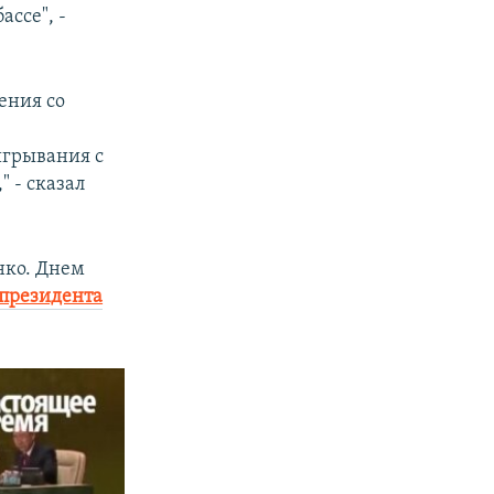
ссе", -
ения со
игрывания с
" - сказал
нко. Днем
 президента