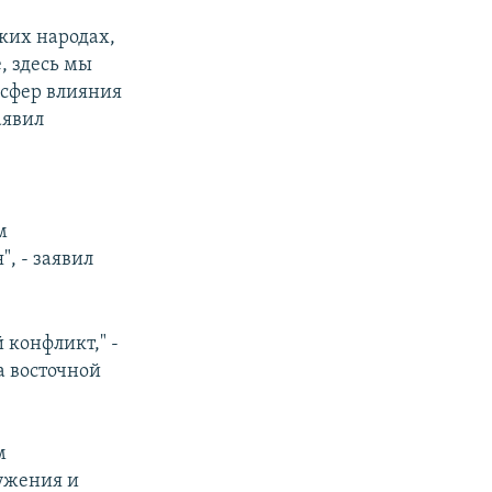
ских народах,
, здесь мы
 сфер влияния
аявил
м
, - заявил
 конфликт," -
а восточной
м
ужения и
ED
SHARE