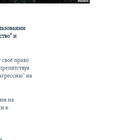
льзовании
ство" и
 своё право
 препятствуя
агрессию" на
зии на
ии к
м