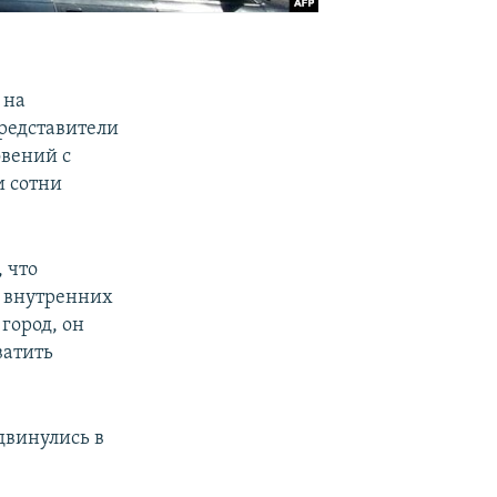
 на
представители
овений с
и сотни
 что
а внутренних
город, он
ватить
двинулись в