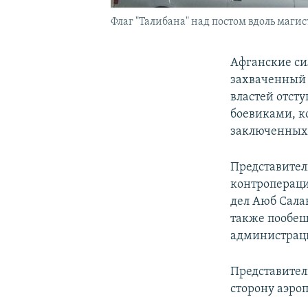
Флаг "Талибана" над постом вдоль магист
Афганские си
захваченный 
властей отсту
боевиками, к
заключенных
Представител
контропераци
дел Аюб Салан
также пообещ
администрац
Представител
сторону аэроп