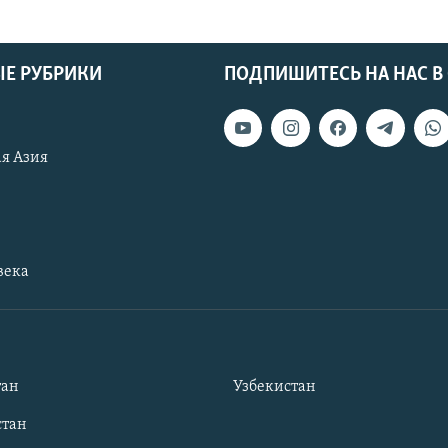
Е РУБРИКИ
ПОДПИШИТЕСЬ НА НАС В
я Азия
века
тан
Узбекистан
тан