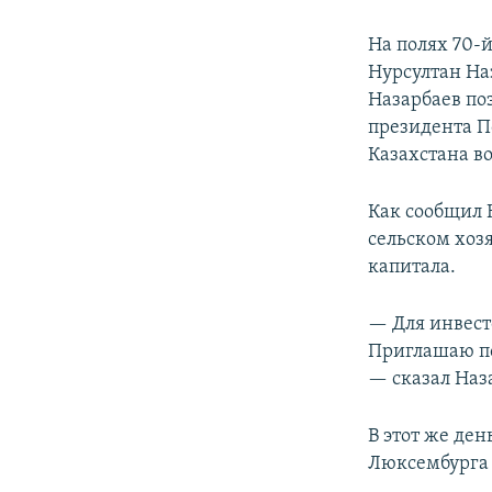
На полях 70-
Нурсултан На
Назарбаев по
президента П
Казахстана во
Как сообщил 
сельском хоз
капитала.
— Для инвест
Приглашаю по
— сказал Наз
В этот же де
Люксембурга 