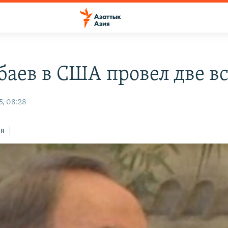
баев в США провел две в
5, 08:28
ся