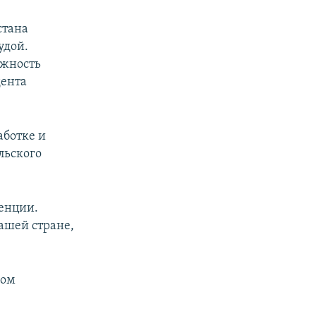
стана
удой.
лжность
дента
аботке и
льского
енции.
ашей стране,
ром