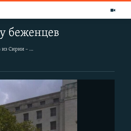
у беженцев
В Лондоне 12 сентября прошла большая демонстрация в поддержку беженцев из Сирии – и против антимиграционных мер британского правительства. Мероприятие организовали сразу несколько левых групп и ряд гуманитарных организаций. Акция проводилась в преддверии выступления премьер-министра страны Дэвида Кэмерона по поводу кризиса с беженцами в Европе.