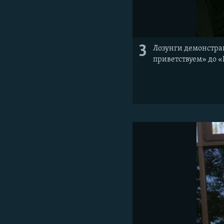
3
Лозунги демонстран
приветствуем» до «