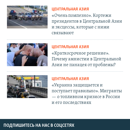
ЦЕНТРАЛЬНАЯ АЗИЯ
«Очень помпезно». Кортежи
президентов в Центральной Азии
и эксцессы, которые с ними
связывают
ЦЕНТРАЛЬНАЯ АЗИЯ
«Краткосрочное решение».
Почему амнистии в Центральной
Азии не панацея от проблемы?
ЦЕНТРАЛЬНАЯ АЗИЯ
«Украина защищается и
поступает правильно». Мигранты
— о топливном кризисе в России
и его последствиях
ПОДПИШИТЕСЬ НА НАС В СОЦСЕТЯХ