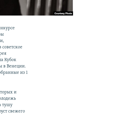
онкурсе
ры
и,
 советское
рея
ла Кубок
ы в Венеции.
обранные из 1
оторых и
молодежь
а тушу
руст свежего