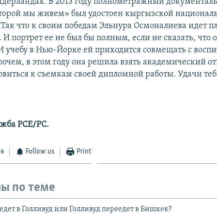
идерландах. В 2013 году полнометражный документа
оторой мы живем» был удостоен кыргызской национал
 Так что к своим победам Эльнура Осмоналиева идет п
 И портрет ее не был бы полным, если не сказать, что
 И учебу в Нью-Йорке ей приходится совмещать с восп
очем, в этом году она решила взять академический от
овиться к съемкам своей дипломной работы. Удачи теб
А
ужба РСЕ/РС.
ся
Follow us
Print
ы по теме
дет в Голливуд или Голливуд переедет в Бишкек?