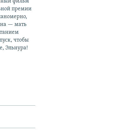
льный фильм
ьной премии
ланомерно,
 она — мать
итанием
пуск, чтобы
е, Эльнура!