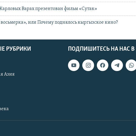
 Карловых Варах презентован фильм «Сутак»
восьмерка», или Почему поднялось кыргызское кино?
Е РУБРИКИ
ПОДПИШИТЕСЬ НА НАС В
я Азия
века