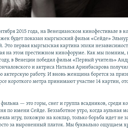
ентября 2015 года, на Венецианском кинофестивале в к
жек будет показан кыргызский фильм «Сейде» Эльну
. Это первая кыргызская картина эпохи независимост
ая на этом престижном кинофоруме. Как мы помним, в
6 году, в Венеции победил фильм «Первый учитель» Анд
нчаловского и актриса Наталья Аринбасарова получи
ою актерскую работу. И вновь женщина борется за приз
урсе короткого метра принимают участие 14 картин, от
 фильма — это горы, снег и группа всадников, среди к
ня по имени Сейде. Беззаботное утро, когда аульная 
еяла игру, похожую на кокпар, только борьба идет не з
росто за выроненный платок. Мы буквально ощущаем х