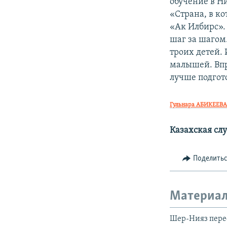
обучение в Н
«Страна, в к
«Ак Илбирс».
шаг за шагом.
троих детей.
малышей. Впр
лучше подгот
Гульнара АБИКЕЕВ
Казахская сл
Поделить
Материал
Шер-Нияз перее