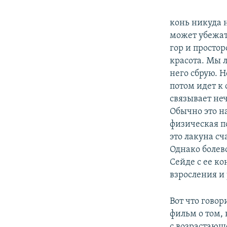
конь никуда н
может убежат
гор и простор
красота. Мы л
него сбрую. 
потом идет к
связывает неч
Обычно это н
физическая по
это лакуна с
Однако болев
Сейде с ее ко
взросления и
Вот что гово
фильм о том, 
с возрастающ