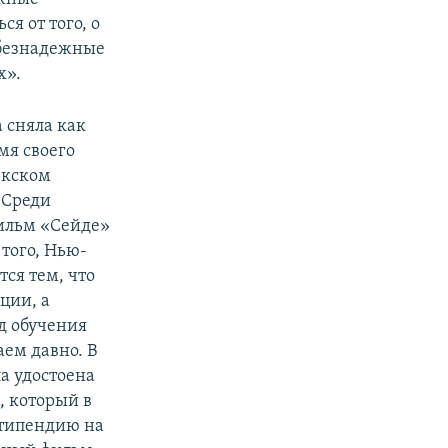
я от того, о
 безнадежные
х».
 сняла как
мя своего
ркском
 Среди
фильм «Сейде»
того, Нью-
ся тем, что
ции, а
од обучения
ем давно. В
а удостоена
, который в
стипендию на