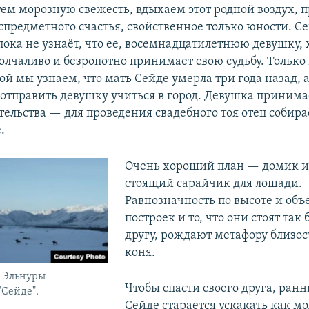
уем морозную свежесть, вдыхаем этот родной воздух, 
предметного счастья, свойственное только юности. С
пока не узнаёт, что ее, восемнадцатилетнюю девушку, 
олчаливо и безропотно принимает свою судьбу. Только 
ой мы узнаем, что мать Сейде умерла три года назад, а
отправить девушку учиться в город. Девушка принимае
тельства — для проведения свадебного тоя отец собира
.
Очень хороший план — домик и
стоящий сарайчик для лошади.
Равнозначность по высоте и объ
построек и то, что они стоят так 
другу, рождают метафору близос
коня.
а Эльнуры
Чтобы спасти своего друга, ран
Сейде".
Сейде старается ускакать как м