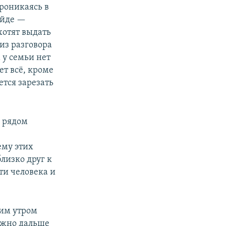
проникаясь в
ейде —
хотят выдать
из разговора
 у семьи нет
т всё, кроме
ется зарезать
 рядом
ему этих
близко друг к
ти человека и
ним утром
ожно дальше