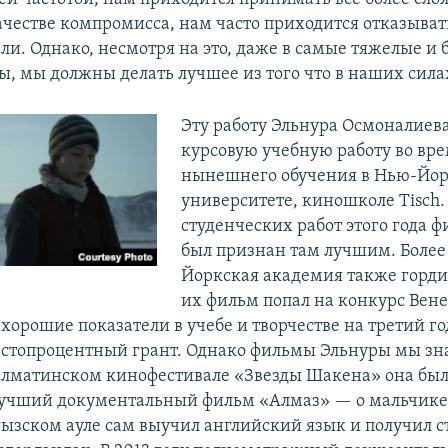
честве компромисса, нам часто приходится отказыватьс
ли. Однако, несмотря на это, даже в самые тяжелые и
ы, мы должны делать лучшее из того что в наших сила
Эту работу Эльнура Осмоналиева
курсовую учебную работу во вре
нынешнего обучения в Нью-Йо
университете, киношколе Tisch.
студенческих работ этого года 
был признан там лучшим. Более 
Йоркская академия также гордит
их фильм попал на конкурс Вене
 хорошие показатели в учебе и творчестве на третий г
 стопроцентный грант. Однако фильмы Эльнуры мы зна
 алматинском кинофестивале «Звезды Шакена» она был
лучший документальный фильм «Алмаз» — о мальчике
ызском ауле сам выучил английский язык и получил 