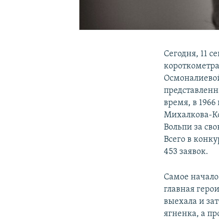
Сегодня, 11 с
короткометра
Осмоналиевой
представленн
время, в 196
Михалкова-Ко
Вольпи за св
Всего в конк
453 заявок.
Самое начало
главная герои
выехала и зат
ягненка, а п