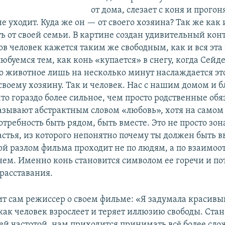
от дома, слезает с коня и прогоня
е уходит. Куда же он — от своего хозяина? Так же как 
ь от своей семьи. В картине создан удивительный конт
ов человек кажется таким же свободным, как и вся эт
юбуемся тем, как конь «купается» в снегу, когда Сейд
Но животное лишь на несколько минут наслаждается это
 своему хозяину. Так и человек. Нас с нашим домом и 
то гораздо более сильное, чем просто родственные обя
азывают абстрактным словом «любовь», хотя на самом 
требность быть рядом, быть вместе. Это не просто зон
частья, из которого непонятно почему ты должен быть 
ой разлом фильма проходит не по людям, а по взаим
нем. Именно конь становится символом ее горечи и по
 расставания.
рит сам режиссер о своем фильме: «Я задумала красивы
как человек взрослеет и теряет иллюзию свободы. Стан
ей частотой, нам приходится принимать всё более сл