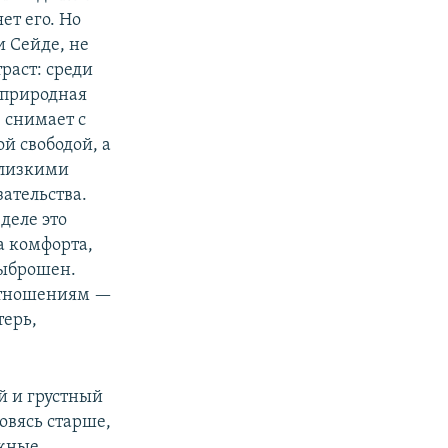
ет его. Но
и Сейде, не
раст: среди
а природная
е снимает с
й свободой, а
близкими
зательства.
деле это
а комфорта,
выброшен.
оотношениям —
терь,
й и грустный
овясь старше,
ожные