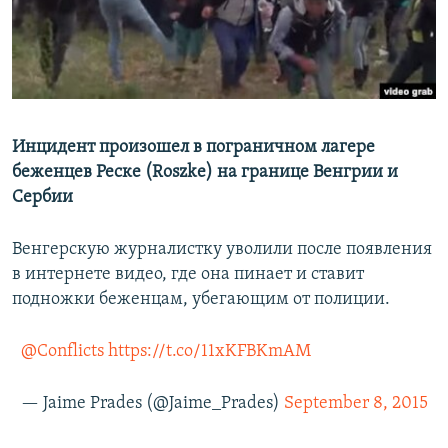
Инцидент произошел в пограничном лагере
беженцев Реcке (Roszke) на границе Венгрии и
Сербии
Венгерскую журналистку уволили после появления
в интернете видео, где она пинает и ставит
подножки беженцам, убегающим от полиции.
@Conflicts
https://t.co/11xKFBKmAM
— Jaime Prades (@Jaime_Prades)
September 8, 2015