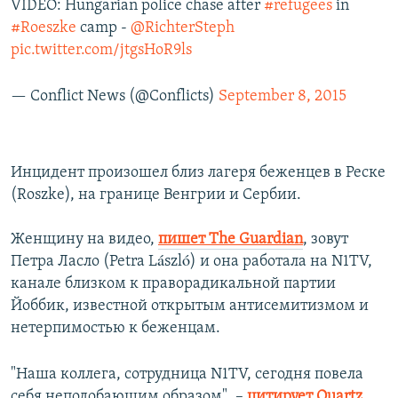
VIDEO: Hungarian police chase after
#refugees
in
#Roeszke
camp -
@RichterSteph
pic.twitter.com/jtgsHoR9ls
— Conflict News (@Conflicts)
September 8, 2015
Инцидент произошел близ лагеря беженцев в Реcке
(Roszke), на границе Венгрии и Сербии.
Женщину на видео,
пишет The Guardian
, зовут
Петра Ласло (Petra László) и она работала на N1TV,
канале близком к праворадикальной партии
Йоббик, известной открытым антисемитизмом и
нетерпимостью к беженцам.
"Наша коллега, сотрудница N1TV, сегодня повела
себя неподобающим образом", –
цитирует Quartz