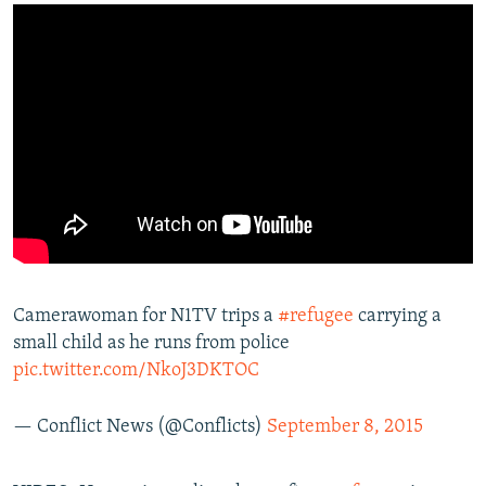
Camerawoman for N1TV trips a
#refugee
carrying a
small child as he runs from police
pic.twitter.com/NkoJ3DKTOC
— Conflict News (@Conflicts)
September 8, 2015