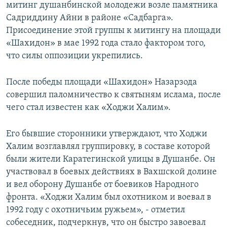
митинг душанбинской молодежи возле памятника
Садриддину Айни в районе «Садбарга».
Присоединение этой группы к митингу на площади
«Шахидон» в мае 1992 года стало фактором того,
что силы оппозиции укрепились.
После победы площади «Шахидон» Назарзода
совершил паломничество к святыням ислама, после
чего стал известен как «Ходжи Халим».
Его бывшие сторонники утверждают, что Ходжи
Халим возглавлял группировку, в составе которой
были жители Каратегинской улицы в Душанбе. Он
участвовал в боевых действиях в Вахшской долине
и вел оборону Душанбе от боевиков Народного
фронта. «Ходжи Халим был охотником и воевал в
1992 году с охотничьим ружьем», - отметил
собеседник, подчеркнув, что он быстро завоевал