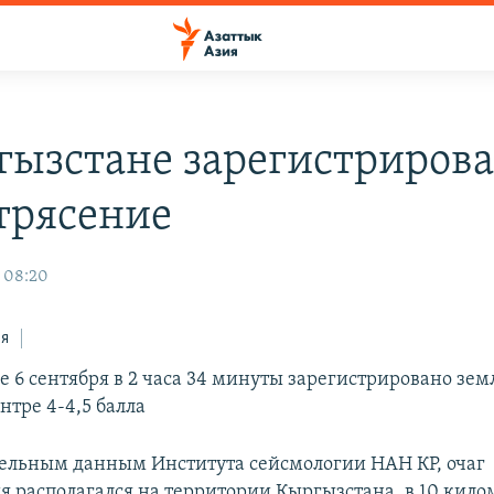
гызстане зарегистриров
трясение
, 08:20
ся
е 6 сентября в 2 часа 34 минуты зарегистрировано зе
нтре 4-4,5 балла
ельным данным Института сейсмологии НАН КР, очаг
я располагался на территории Кыргызстана, в 10 кило