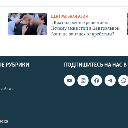
ЦЕНТРАЛЬНАЯ АЗИЯ
«Краткосрочное решение».
Почему амнистии в Центральной
Азии не панацея от проблемы?
Е РУБРИКИ
ПОДПИШИТЕСЬ НА НАС В
я Азия
века