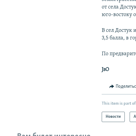
от села Досту
юго-востоку о
В сел Достук 
3,5 балла, в г
По предварит
JsO
Поделить
This item is part of
Новости
А