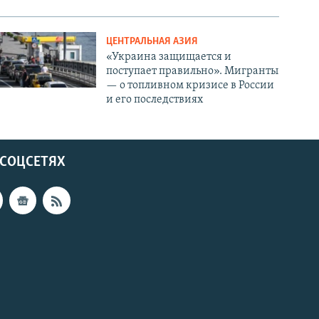
ЦЕНТРАЛЬНАЯ АЗИЯ
«Украина защищается и
поступает правильно». Мигранты
— о топливном кризисе в России
и его последствиях
 СОЦСЕТЯХ