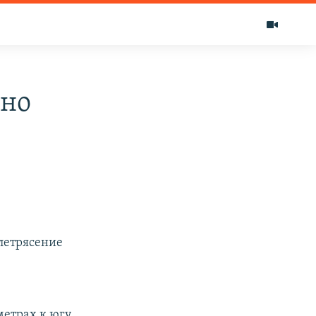
ано
млетрясение
метрах к югу