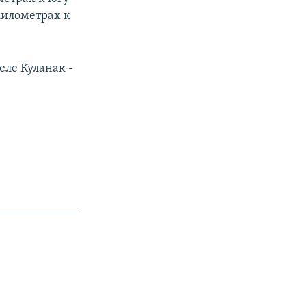
 километрах к
еле Куланак -