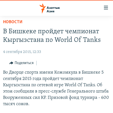
Доступность
ссылок
Вернуться
НОВОСТИ
к
ЦЕНТРАЛЬНАЯ АЗИЯ
В Бишкеке пройдет чемпионат
основному
НОВОСТИ
КАЗАХСТАН
содержанию
Кыргызстана по World Of Tanks
ВОЙНА В УКРАИНЕ
Вернутся
КЫРГЫЗСТАН
к
4 сентября 2015, 12:33
НА ДРУГИХ ЯЗЫКАХ
УЗБЕКИСТАН
главной
Поделиться
ТАДЖИКИСТАН
ҚАЗАҚША
навигации
ПОДПИШИТЕСЬ НА НАС В СОЦСЕТЯХ
Вернутся
Во Дворце спорта имени Кожомкула в Бишкеке 5
КЫРГЫЗЧА
к
сентября 2015 года пройдет чемпионат
ЎЗБЕКЧА
поиску
Кыргызстана по сетевой игре World Of Tanks. Об
ТОҶИКӢ
Все сайты РСЕ/РС
этом сообщили в пресс-службе Генерального штаба
Вооруженных сил КР. Призовой фонд турнира - 600
TÜRKMENÇE
тысяч сомов.