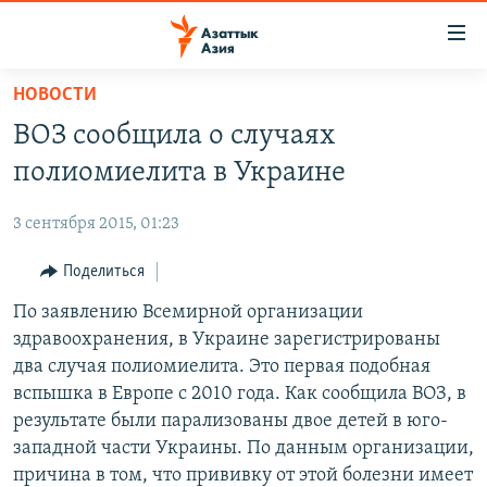
Доступность
ссылок
Вернуться
НОВОСТИ
к
ЦЕНТРАЛЬНАЯ АЗИЯ
ВОЗ сообщила о случаях
основному
НОВОСТИ
КАЗАХСТАН
содержанию
полиомиелита в Украине
ВОЙНА В УКРАИНЕ
Вернутся
КЫРГЫЗСТАН
к
3 сентября 2015, 01:23
НА ДРУГИХ ЯЗЫКАХ
УЗБЕКИСТАН
главной
Поделиться
ТАДЖИКИСТАН
ҚАЗАҚША
навигации
ПОДПИШИТЕСЬ НА НАС В СОЦСЕТЯХ
Вернутся
По заявлению Всемирной организации
КЫРГЫЗЧА
к
здравоохранения, в Украине зарегистрированы
ЎЗБЕКЧА
поиску
два случая полиомиелита. Это первая подобная
ТОҶИКӢ
Все сайты РСЕ/РС
вспышка в Европе с 2010 года. Как сообщила ВОЗ, в
результате были парализованы двое детей в юго-
TÜRKMENÇE
западной части Украины. По данным организации,
причина в том, что прививку от этой болезни имеет