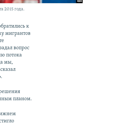
а 2015 года.
обратились к
ку мигрантов
те
задал вопрос
ию потока
да мы,
 сказал
.
 решения
енным планом.
Ближнем
стигло