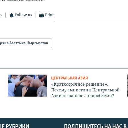
ся
Follow us
Print
рхив Азаттыка Кыргызстан
ЦЕНТРАЛЬНАЯ АЗИЯ
«Краткосрочное решение».
Почему амнистии в Центральной
Азии не панацея от проблемы?
Е РУБРИКИ
ПОДПИШИТЕСЬ НА НАС В