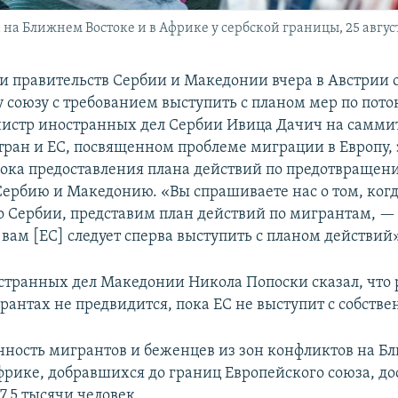
а Ближнем Востоке и в Африке у сербской границы, 25 август
и правительств Сербии и Македонии вчера в Австрии 
 союзу с требованием выступить с планом мер по пото
нистр иностранных дел Сербии Ивица Дачич на самми
тран и ЕС, посвященном проблеме миграции в Европу, 
рока предоставления плана действий по предотвращен
Сербию и Македонию. «Вы спрашиваете нас о том, ког
о Сербии, представим план действий по мигрантам, —
вам [ЕС] следует сперва выступить с планом действий»
транных дел Македонии Никола Попоски сказал, что
грантах не предвидится, пока ЕС не выступит с собств
нность мигрантов и беженцев из зон конфликтов на 
Африке, добравшихся до границ Европейского союза, до
7,5 тысячи человек.