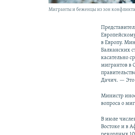
Мигранты и беженцы из зон конфликта н
Представител
Европейскому
в Европу. Ми
Балканских с
касательно с
мигрантов в 
правительств
Дачич. — Это 
Министр инос
вопроса о ми
В июле числе
Востоке и в 
рекордных 10